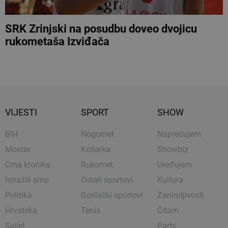
SRK Zrinjski na posudbu doveo dvojicu
rukometaša Izviđača
VIJESTI
SPORT
SHOW
BIH
Nogomet
Napredujem
Mostar
Košarka
Showbiz
Crna kronika
Rukomet
Uređujem
Istražili smo
Ostali sportovi
Kultura
Politika
Borilački sportovi
Zanimljivosti
Hrvatska
Tenis
Čitam
Svijet
Party