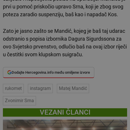
prvi u pomoć priskočio upravo Srna, koji je zbog svog
poteza zaradio suspenziju, baš kao i napadač Kos.
Zato je jasno zašto se Mandić, kojeg je baš taj udarac
odstranio s popisa izbornika Dagura Sigurdssona za
ovo Svjetsko prvenstvo, odlučio baš na ovaj izbor riječi
u čestitki svom klupskom suigraču.
Dodajte Hercegovina.info među omiljene izvore
rukomet
instagram
Matej Mandić
Zvonimir Srna
VEZANI ČLANCI