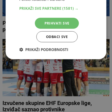
PRIKAŽI SVE PARTNERE
(1581) →
Problemi s Facebookom diljem svijeta,
PRIHVATI SVE
poteškoće prijavili i korisnici u BiH
ODBACI SVE
PRIKAŽI PODROBNOSTI
Izvučene skupine EHF Europske lige,
Izviđač saznao protivnike