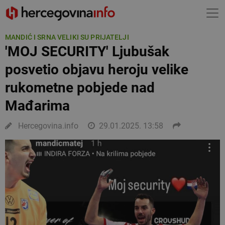
MANDIĆ I SRNA VELIKI SU PRIJATELJI
'MOJ SECURITY' Ljubušak
posvetio objavu heroju velike
rukometne pobjede nad
Mađarima
Hercegovina.info
29.01.2025. 13:58