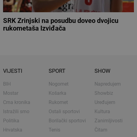
SRK Zrinjski na posudbu doveo dvojicu
rukometaša Izviđača
VIJESTI
SPORT
SHOW
BIH
Nogomet
Napredujem
Mostar
Košarka
Showbiz
Crna kronika
Rukomet
Uređujem
Istražili smo
Ostali sportovi
Kultura
Politika
Borilački sportovi
Zanimljivosti
Hrvatska
Tenis
Čitam