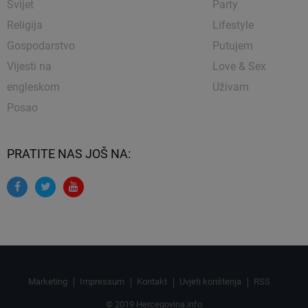
Svijet
Party
Religija
Lifestyle
Gospodarstvo
Putujem
Vijesti na
Love & Sex
engleskom
Uživam
Posao
PRATITE NAS JOŠ NA:
Marketing
Impressum
Kontakt
Uvjeti korištenja
RSS
© 2019 Hercegovina.info