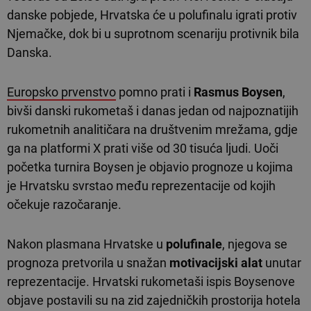
danske pobjede, Hrvatska će u polufinalu igrati protiv
Njemačke, dok bi u suprotnom scenariju protivnik bila
Danska.
Europsko prvenstvo
pomno prati i
Rasmus Boysen
,
bivši danski rukometaš i danas jedan od najpoznatijih
rukometnih analitičara na društvenim mrežama, gdje
ga na platformi X prati više od 30 tisuća ljudi. Uoči
početka turnira Boysen je objavio prognoze u kojima
je Hrvatsku svrstao među reprezentacije od kojih
očekuje razočaranje.
Nakon plasmana Hrvatske u
polufinale
, njegova se
prognoza pretvorila u snažan
motivacijski alat
unutar
reprezentacije. Hrvatski rukometaši ispis Boysenove
objave postavili su na zid zajedničkih prostorija hotela