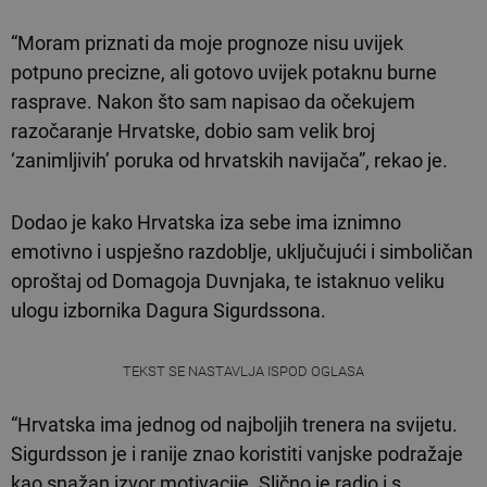
“Moram priznati da moje prognoze nisu uvijek
potpuno precizne, ali gotovo uvijek potaknu burne
rasprave. Nakon što sam napisao da očekujem
razočaranje Hrvatske, dobio sam velik broj
‘zanimljivih’ poruka od hrvatskih navijača”, rekao je.
Dodao je kako Hrvatska iza sebe ima iznimno
emotivno i uspješno razdoblje, uključujući i simboličan
oproštaj od Domagoja Duvnjaka, te istaknuo veliku
ulogu izbornika Dagura Sigurdssona.
TEKST SE NASTAVLJA ISPOD OGLASA
“Hrvatska ima jednog od najboljih trenera na svijetu.
Sigurdsson je i ranije znao koristiti vanjske podražaje
kao snažan izvor motivacije. Slično je radio i s