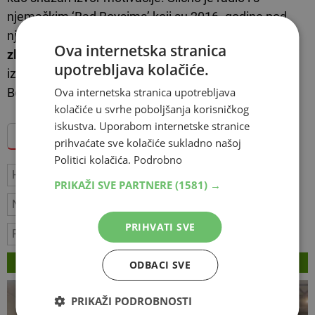
njemačkim ‘Bad Boysima’ koji su 2016. godine pod
njegovim vodstvom senzacionalno osvojili
europsko
Ova internetska stranica
zlato
. Ideja da ‘nitko ne vjeruje u nas’ često može biti
upotrebljava kolačiće.
iznimno snažan pokretač momčadi”, zaključio je
Ova internetska stranica upotrebljava
Boysen.
kolačiće u svrhe poboljšanja korisničkog
iskustva. Uporabom internetske stranice
Dodajte Hercegovina.info među omiljene izvore
prihvaćate sve kolačiće sukladno našoj
Politici kolačića.
Podrobno
Hrvatska
rukomet
danska
Mađarska
PRIKAŽI SVE PARTNERE
(1581) →
Njemačka
Europsko prvenstvo
Dagur Sigurdsson
PRIHVATI SVE
Rasmus Boysen
VEZANI ČLANCI
ODBACI SVE
PRIKAŽI PODROBNOSTI