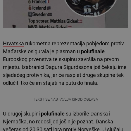
Hrvatska
rukometna reprezentacija pobjedom protiv
Mađarske osigurala je plasman u
polufinale
Europskog prvenstva te skupinu završila na prvom
mjestu. Izabranici Dagura Sigurdssona još čekaju ime
sljedećeg protivnika, jer će rasplet druge skupine tek
odlučiti tko će im stajati na putu do finala.
TEKST SE NASTAVLJA ISPOD OGLASA
U drugoj skupini
polufinale
su izborile Danska i
Njemačka, no redoslijed još nije poznat. Danska
večeras od 20:30 sati igra protiv Norveške. U slučaju