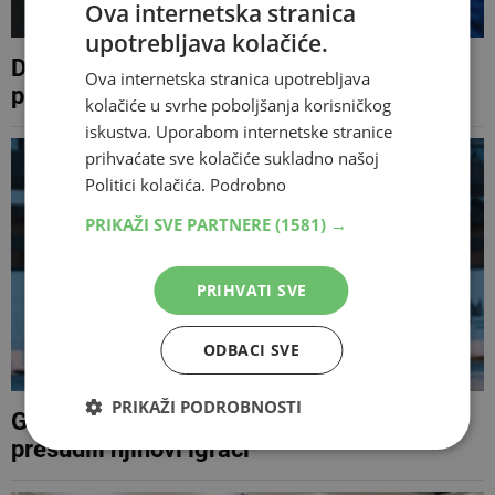
Ova internetska stranica
upotrebljava kolačiće.
Dinamo pregazio Litavce s 5:0 i zakoračio
Ova internetska stranica upotrebljava
prema doigravanju Lige prvaka
kolačiće u svrhe poboljšanja korisničkog
iskustva. Uporabom internetske stranice
prihvaćate sve kolačiće sukladno našoj
Politici kolačića.
Podrobno
PRIKAŽI SVE PARTNERE
(1581) →
PRIHVATI SVE
ODBACI SVE
PRIKAŽI PODROBNOSTI
GOŠK pobijedio Zrinjski, 'Plemićima'
presudili njihovi igrači