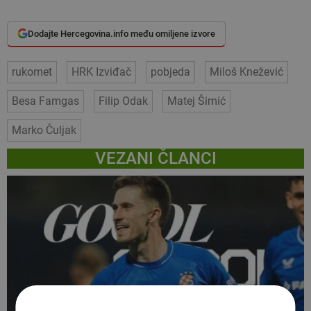
Dodajte Hercegovina.info među omiljene izvore
rukomet
HRK Izviđač
pobjeda
Miloš Knežević
Besa Famgas
Filip Odak
Matej Šimić
Marko Čuljak
VEZANI ČLANCI