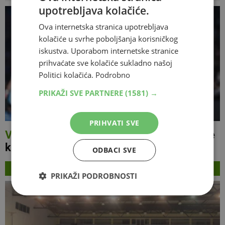
upotrebljava kolačiće.
Ova internetska stranica upotrebljava
kolačiće u svrhe poboljšanja korisničkog
iskustva. Uporabom internetske stranice
prihvaćate sve kolačiće sukladno našoj
Politici kolačića.
Podrobno
PRIKAŽI SVE PARTNERE
(1581) →
PRIHVATI SVE
VIDEO
David Mandić zabio 14 sekundi prije
kraja za trofej Europske lige
ODBACI SVE
NAJNOVIJE
PRIKAŽI PODROBNOSTI