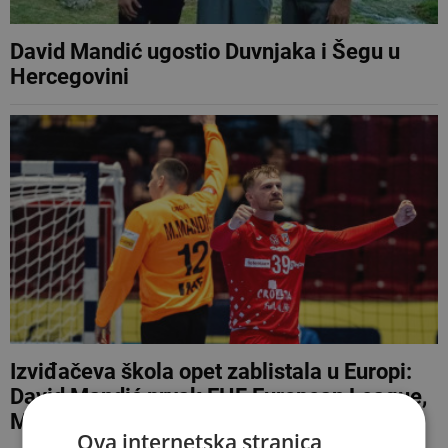
David Mandić ugostio Duvnjaka i Šegu u
Hercegovini
Izviđačeva škola opet zablistala u Europi:
David Mandić prvak EHF European League,
Matej Mandić treći u Ligi prvaka
Ova internetska stranica