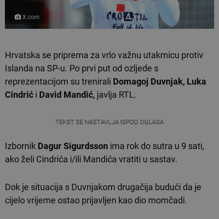
X.com
Hrvatska se priprema za vrlo važnu utakmicu protiv
Islanda na SP-u. Po prvi put od ozljede s
reprezentacijom su trenirali
Domagoj Duvnjak, Luka
Cindrić
i
David Mandić,
javlja RTL.
TEKST SE NASTAVLJA ISPOD OGLASA
Izbornik
Dagur Sigurdsson
ima rok do sutra u 9 sati,
ako želi Cindrića i/ili Mandića vratiti u sastav.
Dok je situacija s Duvnjakom drugačija budući da je
cijelo vrijeme ostao prijavljen kao dio momčadi.