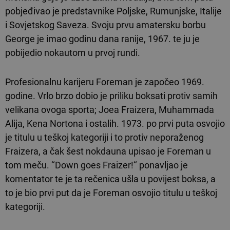
pobjeđivao je predstavnike Poljske, Rumunjske, Italije
i Sovjetskog Saveza. Svoju prvu amatersku borbu
George je imao godinu dana ranije, 1967. te ju je
pobijedio nokautom u prvoj rundi.
Profesionalnu karijeru Foreman je započeo 1969.
godine. Vrlo brzo dobio je priliku boksati protiv samih
velikana ovoga sporta; Joea Fraizera, Muhammada
Alija, Kena Nortona i ostalih. 1973. po prvi puta osvojio
je titulu u teškoj kategoriji i to protiv neporaženog
Fraizera, a čak šest nokdauna upisao je Foreman u
tom meču. ‘‘Down goes Fraizer!‘‘ ponavljao je
komentator te je ta rečenica ušla u povijest boksa, a
to je bio prvi put da je Foreman osvojio titulu u teškoj
kategoriji.