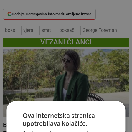
Dodajte Hercegovina.info među omiljene izvore
boks
vjera
smrt
boksač
George Foreman
VEZANI ČLANCI
Ova internetska stranica
upotrebljava kolačiće.
Blanka Vlašić progovorila o obraćenju i