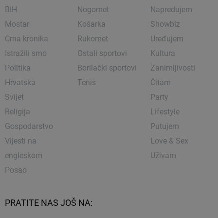
BIH
Nogomet
Napredujem
Mostar
Košarka
Showbiz
Crna kronika
Rukomet
Uređujem
Istražili smo
Ostali sportovi
Kultura
Politika
Borilački sportovi
Zanimljivosti
Hrvatska
Tenis
Čitam
Svijet
Party
Religija
Lifestyle
Gospodarstvo
Putujem
Vijesti na
Love & Sex
engleskom
Uživam
Posao
PRATITE NAS JOŠ NA: