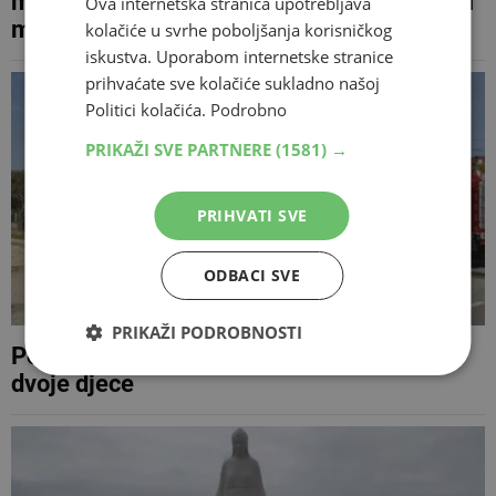
majčinstvu: 'U odnosu s Bogom pronalazim
Ova internetska stranica upotrebljava
mir i smjernice'
kolačiće u svrhe poboljšanja korisničkog
iskustva. Uporabom internetske stranice
prihvaćate sve kolačiće sukladno našoj
Politici kolačića.
Podrobno
PRIKAŽI SVE PARTNERE
(1581) →
PRIHVATI SVE
ODBACI SVE
PRIKAŽI PODROBNOSTI
Požar u Zagorju: Smrtno stradali otac i
dvoje djece