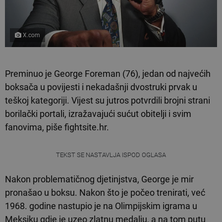
X.com
Preminuo je George Foreman (76), jedan od najvećih
boksača u povijesti i nekadašnji dvostruki prvak u
teškoj kategoriji. Vijest su jutros potvrdili brojni strani
borilački portali, izražavajući sućut obitelji i svim
fanovima, piše fightsite.hr.
TEKST SE NASTAVLJA ISPOD OGLASA
Nakon problematičnog djetinjstva, George je mir
pronašao u boksu. Nakon što je počeo trenirati, već
1968. godine nastupio je na Olimpijskim igrama u
Meksiku gdje je uzeo zlatnu medalju, a na tom putu