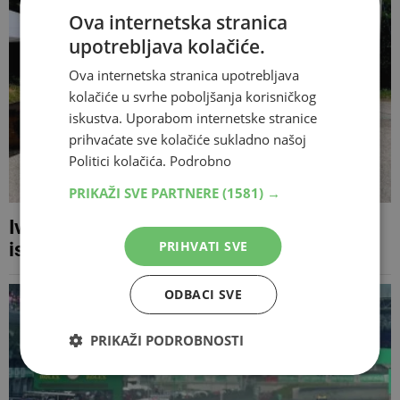
Ova internetska stranica
upotrebljava kolačiće.
Ova internetska stranica upotrebljava
kolačiće u svrhe poboljšanja korisničkog
iskustva. Uporabom internetske stranice
prihvaćate sve kolačiće sukladno našoj
Politici kolačića.
Podrobno
PRIKAŽI SVE PARTNERE
(1581) →
Ivan Soldo osvojio naslov prvaka BiH i
PRIHVATI SVE
ispisao povijest BK Posušje
ODBACI SVE
PRIKAŽI PODROBNOSTI