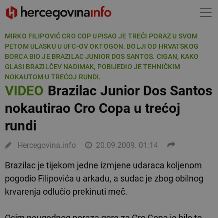
MIRKO FILIPOVIĆ CRO COP UPISAO JE TREĆI PORAZ U SVOM
PETOM ULASKU U UFC-OV OKTOGON. BOLJI OD HRVATSKOG
BORCA BIO JE BRAZILAC JUNIOR DOS SANTOS. CIGAN, KAKO
GLASI BRAZILČEV NADIMAK, POBIJEDIO JE TEHNIČKIM
NOKAUTOM U TREĆOJ RUNDI.
VIDEO
Brazilac Junior Dos Santos
nokautirao Cro Copa u trećoj
rundi
Hercegovina.info
20.09.2009. 01:14
Brazilac je tijekom jedne izmjene udaraca koljenom
pogodio Filipovića u arkadu, a sudac je zbog obilnog
krvarenja odlučio prekinuti meč.
Osim neugodnog poraza gore za Cro Copa je bilo to