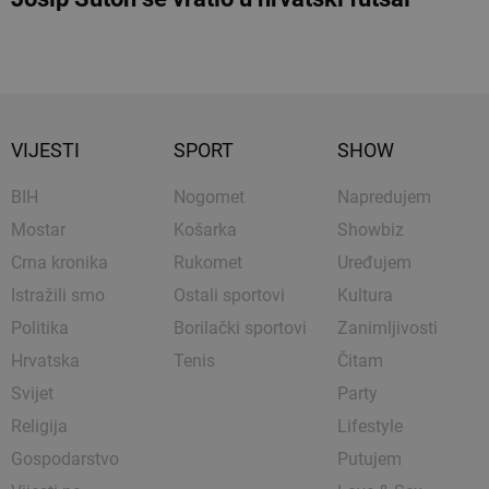
VIJESTI
SPORT
SHOW
BIH
Nogomet
Napredujem
Mostar
Košarka
Showbiz
Crna kronika
Rukomet
Uređujem
Istražili smo
Ostali sportovi
Kultura
Politika
Borilački sportovi
Zanimljivosti
Hrvatska
Tenis
Čitam
Svijet
Party
Religija
Lifestyle
Gospodarstvo
Putujem