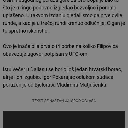
što je u ringu ponovno izgledao bezvoljno i pomalo
uplašeno. U takvom izdanju gledali smo ga prve dvije
runde, a kad je u trećoj rundi krenuo odlučnije, Cigan je
to spretno iskoristio.
Ovo je inače bila prva o tri borbe na koliko Filipovića
obavezuje ugovor potpisan s UFC-om.
Istu večer u Dallasu se borio još jedan hrvatski borac,
ali je i on izgubio.
Igor Pokarajac
odlukom sudaca
poražen je od Bjelorusa
Vladimira Matjušenka.
TEKST SE NASTAVLJA ISPOD OGLASA