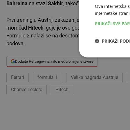
Bahreina
na stazi
Sakhir
, također kao zamjena za Lec
Ova internetska s
internetske strani
Prvi trening u Austriji zakazan je za petak u 13:30 sa
PRIKAŽI SVE PA
momčad
Hitech
, gdje je ove godine dvaput osvojio po
Formule 2 nalazi se na desetom mjestu s 29 osvojenih
PRIKAŽI PO
bodova.
Dodajte Hercegovina.info među omiljene izvore
Ferrari
formula 1
Velika nagrada Austrije
Charles Leclerc
Hitech