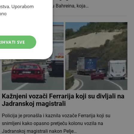
listopada Veliku nagradu Bahreina, koja…
skustva. Uporabom
bno
IHVATI SVE
Kažnjeni vozači Ferrarija koji su divljali na
Jadranskoj magistrali
Policija je pronašla i kaznila vozače Ferrarija koji su
snimljeni kako opasno pretječu kolonu vozila na
Jadranskoj magistrali nakon Pelje…