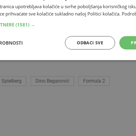
lerca.
tranica upotrebljava kolačiće u svrhe poboljšanja korisničkog i
ce prihvaćate sve kolačiće sukladno našoj Politici kolačića.
Podro
ti. Trenutačno se Beganović natječe u Formuli 2 za
RTNERE
(1581) →
stolje – u
Imoli
i
Bahreinu
. U ukupnom poretku vozača
 bodova, dok vodeći u prvenstvu, Alex Dunne, ima 87
DROBNOSTI
ODBACI SVE
PR
Spielberg
Dino Beganović
Formula 2