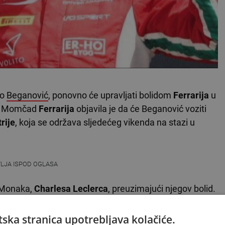
no
Beganović
, ponovno će upravljati bolidom
Ferrarija
u
ač. Momčad
Ferrarija
objavila je da će Beganović voziti
rije
, koja se održava sljedećeg vikenda na stazi u
VLJA ISPOD OGLASA
z Monaka,
Charlesa Leclerca
, preuzimajući njegov bolid.
om treningu za
Ferrari
– i to na
Velikoj nagradi
ska stranica upotrebljava kolačiće.