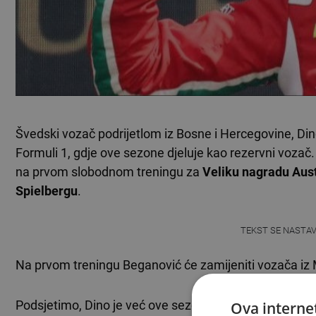
Švedski vozač podrijetlom iz Bosne i Hercegovine, Di
Formuli 1, gdje ove sezone djeluje kao rezervni voz
na prvom slobodnom treningu za
Veliku nagradu Aust
Spielbergu
.
TEKST SE NASTA
Na prvom treningu Beganović će zamijeniti vozača i
Podsjetimo, Dino je već ove sezone nastupio na jedn
Ova internet