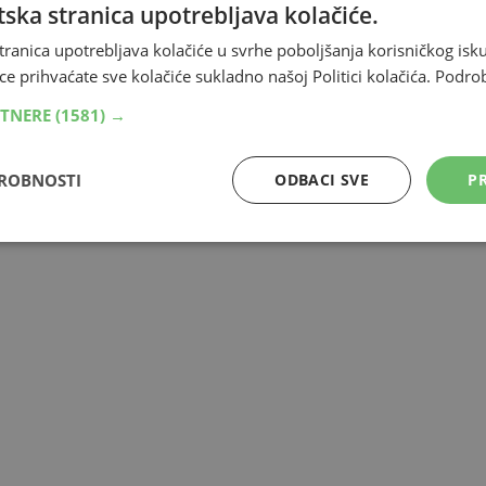
ska stranica upotrebljava kolačiće.
bova neminovnog financijskog ropstva. Idite na utakmice,
antirano.
tranica upotrebljava kolačiće u svrhe poboljšanja korisničkog i
ce prihvaćate sve kolačiće sukladno našoj Politici kolačića.
Podro
RTNERE
(1581) →
DROBNOSTI
ODBACI SVE
PR