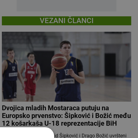
VEZANI ČLANCI
Dvojica mladih Mostaraca putuju na
Europsko prvenstvo: Šipković i Božić među
12 košarkaša U-18 reprezentacije BiH
Mostarski košarkaši Halid Šipković i Drago Božić uvršteni