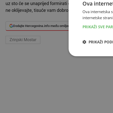
Ova internet
uz sto će se unaprijed formirati obrana od većini klu
ne oklijevajte, tisuće vam dobronamjerno zavide - gar
Ova internetska s
internetske strani
Dodajte Hercegovina.info među omiljene izvore
PRIKAŽI SVE PA
Zrinjski Mostar
PRIKAŽI PO