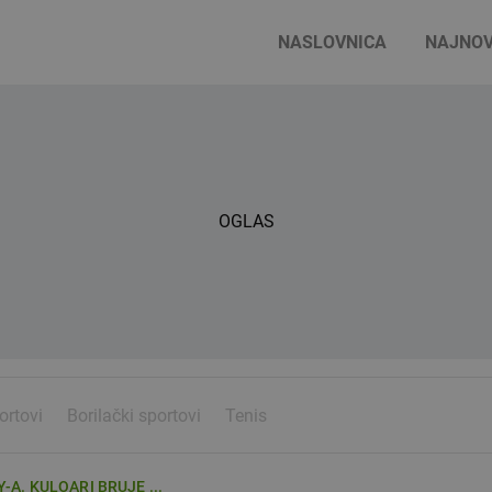
NASLOVNICA
NAJNOV
OGLAS
ortovi
Borilački sportovi
Tenis
-A. KULOARI BRUJE ...