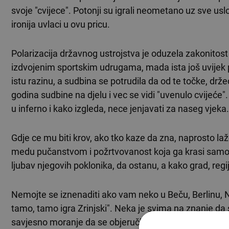
svoje "cvijece". Potonji su igrali neometano uz sve us
ironija uvlaci u ovu pricu.
Polarizacija državnog ustrojstva je oduzela zakonitost
izdvojenim sportskim udrugama, mada ista još uvijek po
istu razinu, a sudbina se potrudila da od te točke, drž
godina sudbine na djelu i vec se vidi "uvenulo cvijeće"
u inferno i kako izgleda, nece jenjavati za naseg vjeka.
Gdje ce mu biti krov, ako tko kaze da zna, naprosto l
medu pučanstvom i požrtvovanost koja ga krasi samo mo
ljubav njegovih poklonika, da ostanu, a kako grad, regij
Nemojte se iznenaditi ako vam neko u Beču, Berlinu, New
tamo, tamo igra Zrinjski". Neka je svima na znanje da
savjesno moranje da se objeručke prihvati djevičanstv