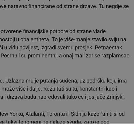
love naravno financirane od strane drzave. Tu negdje se
 otvorene financijske potpore od strane vlade
stoji u oba entiteta. To je više-manje stavilo sviju na
eći u vidu povijest, izgradi svemu prosjek. Petnaestak
. Posrnuli su prominentni, a onaj mali zar se razplamsao
aže. Uzlazna mu je putanja suđena, uz podršku koju ima
že više i dalje. Rezultati su tu, konstantni kao i
a i drzava budu napredovali tako će i jos jače Zrinjski.
 Yorku, Atalanti, Torontu ili Sidniju kaze "ah ti si od
 se takvi fenomeni ne nalaze svuda, zato je pod
o njegova djela i pomogne u sprovođenju na viši nivo,