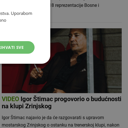
su na konačan popis U-18 reprezentacije Bosne i
Hercegovine za…
skustva. Uporabom
bno
IHVATI SVE
VIDEO
Igor Štimac progovorio o budućnosti
na klupi Zrinjskog
Igor Štimac najavio je da će razgovarati s upravom
mostarskog Zrinjskog o ostanku na trenerskoj klupi, nakon