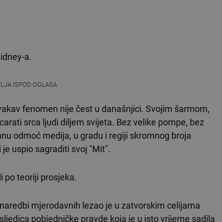
idney-a.
VLJA ISPOD OGLASA
ovakav fenomen nije čest u današnjici. Svojim šarmom,
arati srca ljudi diljem svijeta. Bez velike pompe, bez
mnu odmoć medija, u gradu i regiji skromnog broja
 je uspio sagraditi svoj "Mit".
 po teoriji prosjeka.
aredbi mjerodavnih lezao je u zatvorskim celijama
sljedica pobjedničke pravde koja je u isto vrijeme sadila