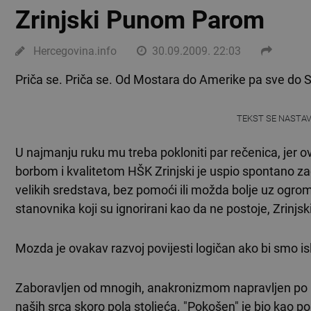
Zrinjski Punom Parom
Hercegovina.info
30.09.2009. 22:03
Priča se. Priča se. Od Mostara do Amerike pa sve do S
TEKST SE NASTA
U najmanju ruku mu treba pokloniti par rečenica, jer 
borbom i kvalitetom HŠK Zrinjski je uspio spontano zac
velikih sredstava, bez pomoći ili možda bolje uz ogro
stanovnika koji su ignorirani kao da ne postoje, Zrinjski
Mozda je ovakav razvoj povijesti logičan ako bi smo isli
Zaboravljen od mnogih, anakronizmom napravljen po n
naših srca skoro pola stoljeća. "Pokošen" je bio kao po