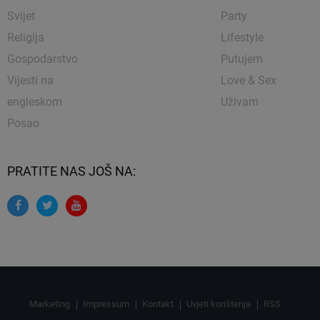
Svijet
Party
Religija
Lifestyle
Gospodarstvo
Putujem
Vijesti na
Love & Sex
engleskom
Uživam
Posao
PRATITE NAS JOŠ NA:
Marketing
Impressum
Kontakt
Uvjeti korištenja
RSS