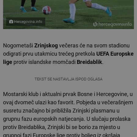
Hercegovina.info
Nogometaši
Zrinjskog
večeras će na svom stadionu
odigrati prvu utakmicu trećeg pretkola
UEFA Europske
lige
protiv islandske momčadi
Breidablik
.
TEKST SE NASTAVLJA ISPOD OGLASA
Mostarski klub i aktualni prvak Bosne i Hercegovine, u
ovaj dvomeč ulazi kao favorit. Pobjeda u večerašnjem
susretu značajno bi približila Zrinjski plasmanu u
grupnu fazu europskih natjecanja. U slučaju prolaska
protiv Breidablika, Zrinjski bi se borio za mjesto u
grupnoj fazi Europske lige protiv boljeg iz okršaja