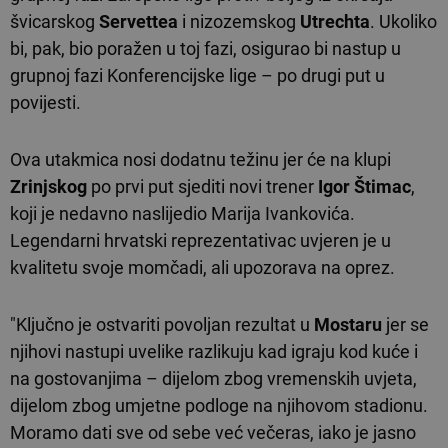
švicarskog
Servettea
i nizozemskog
Utrechta
. Ukoliko
bi, pak, bio poražen u toj fazi, osigurao bi nastup u
grupnoj fazi Konferencijske lige – po drugi put u
povijesti.
Ova utakmica nosi dodatnu težinu jer će na klupi
Zrinjskog
po prvi put sjediti novi trener
Igor Štimac
,
koji je nedavno naslijedio Marija Ivankovića.
Legendarni hrvatski reprezentativac uvjeren je u
kvalitetu svoje momčadi, ali upozorava na oprez.
"Ključno je ostvariti povoljan rezultat u
Mostaru
jer se
njihovi nastupi uvelike razlikuju kad igraju kod kuće i
na gostovanjima – dijelom zbog vremenskih uvjeta,
dijelom zbog umjetne podloge na njihovom stadionu.
Moramo dati sve od sebe već večeras, iako je jasno