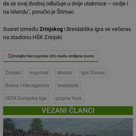
da se ovaj dvoboj odlučuje u dvije utakmice – ovdje i
na Islandu", poručio je Štimac.
Susret između
Zrinjskog
i Breidablika igra se večeras
na stadionu HŠK Zrinjski.
Dodajte Hercegovina.info među omiljene izvore
Zrinjski
nogomet
Mostar
Igor Štimac
Bosna i Hercegovina
breidablik
UEFA Europska liga
grupna faza
VEZANI ČLANCI