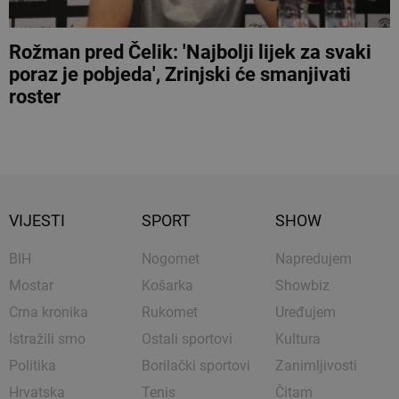
Rožman pred Čelik: 'Najbolji lijek za svaki
poraz je pobjeda', Zrinjski će smanjivati
roster
VIJESTI
SPORT
SHOW
BIH
Nogomet
Napredujem
Mostar
Košarka
Showbiz
Crna kronika
Rukomet
Uređujem
Istražili smo
Ostali sportovi
Kultura
Politika
Borilački sportovi
Zanimljivosti
Hrvatska
Tenis
Čitam