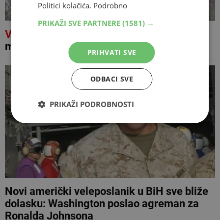
Politici kolačića.
Podrobno
PRIKAŽI SVE PARTNERE
(1581) →
VIDEO
Rijeka u BiH presušila, uslijedio
masovan pomor ribe
PRIHVATI SVE
ODBACI SVE
PRIKAŽI PODROBNOSTI
Novi američki veleposlanik u BiH sve bliže
dolasku: Washington poslao agreman za
Ronalda Johnsona