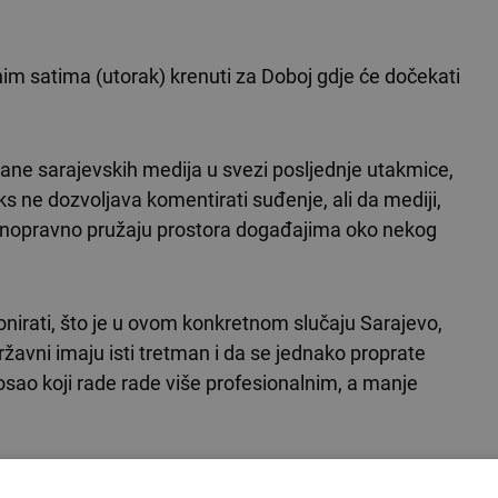
nim satima (utorak) krenuti za Doboj gdje će dočekati
rane sarajevskih medija u svezi posljednje utakmice,
s ne dozvoljava komentirati suđenje, ali da mediji,
ravnopravno pružaju prostora događajima oko nekog
onirati, što je u ovom konkretnom slučaju Sarajevo,
državni imaju isti tretman i da se jednako proprate
posao koji rade rade više profesionalnim, a manje