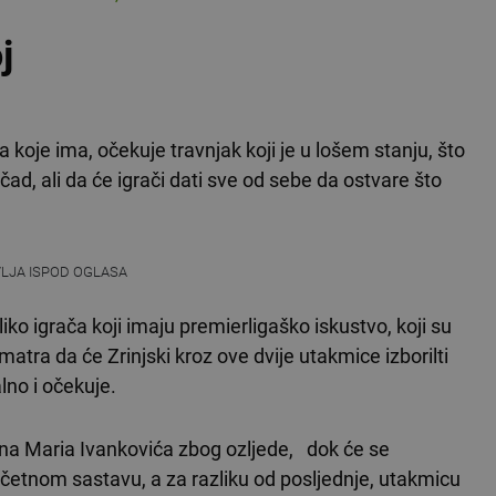
j
 koje ima, očekuje travnjak koji je u lošem stanju, što
čad, ali da će igrači dati sve od sebe da ostvare što
VLJA ISPOD OGLASA
o igrača koji imaju premierligaško iskustvo, koji su
 smatra da će Zrinjski kroz ove dvije utakmice izborilti
lno i očekuje.
ana Maria Ivankovića zbog ozljede, dok će se
početnom sastavu, a za razliku od posljednje, utakmicu