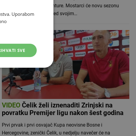
završetka europske avanture. Mostarci će novu sezonu
WWin lige BiH otvoriti pred svojim…
skustva. Uporabom
bno
IHVATI SVE
VIDEO
Čelik želi iznenaditi Zrinjski na
povratku Premijer ligu nakon šest godina
Prvi prvak i prvi osvajač Kupa neovisne Bosne i
Hercegovine, zenički Čelik, u nedjelju navečer će na