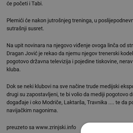
će početi i Tabi.
Plemići će nakon jutrošnjeg treninga, u poslijepodnev
sutrašnji susret.
Na upit novinara na njegovo viđenje ovoga linča od st
Dragan Jović je rekao da njemu njegov trenerski kodek
pogotovo državna televizija i pojedine tiskovine, ne
kluba.
Dok se neki klubovi na sve načine trude medijski eksp
drugi su zapostavljeni, te bi volio da mediji pogotovo 
događaje i oko Modriče, Laktarša, Travnika .... te da 
navijačkim nagonima.
preuzeto sa www.zrinjski.info