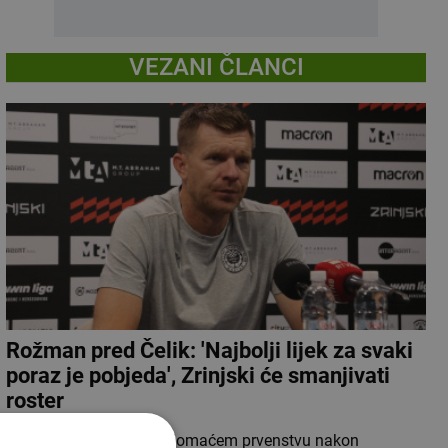
VEZANI ČLANCI
Rožman pred Čelik: 'Najbolji lijek za svaki
poraz je pobjeda', Zrinjski će smanjivati
roster
HŠK Zrinjski okreće se domaćem prvenstvu nakon