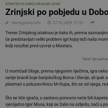
STRATEG PLEMIĆA DRAGAN JOVIĆ
Zrinjski po pobjedu u Dobo
Hercegovina.info
27.10.2009. 07:01
Trener Zrinjskog istaknuo je kako ih, prema saznanjima
će predstavljati veliki problem igri kojoj teži naša mom
bolji rezultat pred uzvrat u Mostaru.
TEKST SE NASTA
U momčadi Sloge, prema njegovim riječima, igra nekolik
ranije branili boje banjolučkog Borca i Slavije, ali ipak
plasman u poluzavršnicu bh Kupa, što se od njega, rea
Što se tiče igrača, u sastavu ponovno neće biti kapet
vjerojatno Igor Musa, koji se žalio na ozljedu, naći u 