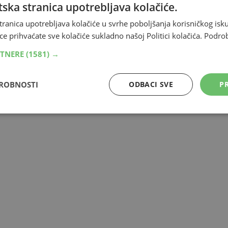
ska stranica upotrebljava kolačiće.
tranica upotrebljava kolačiće u svrhe poboljšanja korisničkog i
ce prihvaćate sve kolačiće sukladno našoj Politici kolačića.
Podro
RTNERE
(1581) →
DROBNOSTI
ODBACI SVE
PR