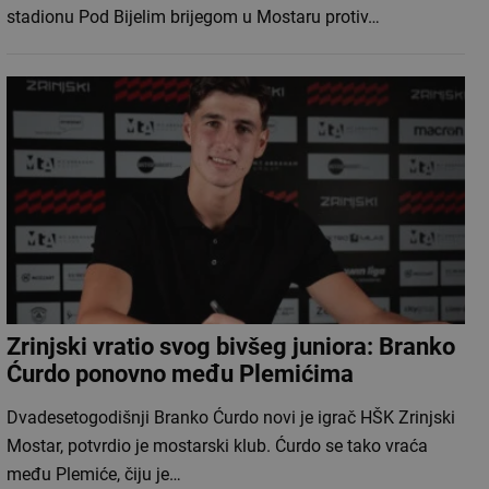
stadionu Pod Bijelim brijegom u Mostaru protiv…
Zrinjski vratio svog bivšeg juniora: Branko
Ćurdo ponovno među Plemićima
Dvadesetogodišnji Branko Ćurdo novi je igrač HŠK Zrinjski
Mostar, potvrdio je mostarski klub. Ćurdo se tako vraća
među Plemiće, čiju je…