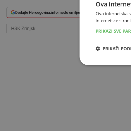
Ova internet
Dodajte Hercegovina.info među omiljene izvore
Ova internetska s
internetske strani
HŠK Zrinjski
PRIKAŽI SVE PA
PRIKAŽI PO