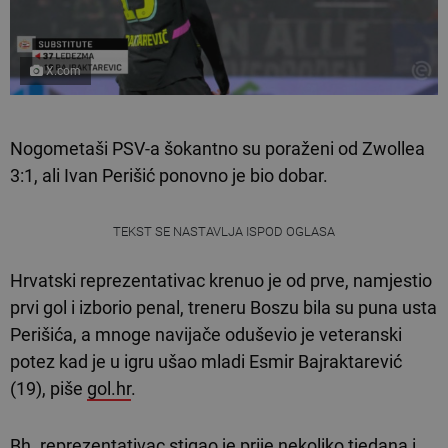
X.com
Nogometaši PSV-a šokantno su poraženi od Zwollea
3:1, ali Ivan Perišić ponovno je bio dobar.
TEKST SE NASTAVLJA ISPOD OGLASA
Hrvatski reprezentativac krenuo je od prve, namjestio
prvi gol i izborio penal, treneru Boszu bila su puna usta
Perišića, a mnoge navijače oduševio je veteranski
potez kad je u igru ušao mladi Esmir Bajraktarević
(19), piše
gol.hr
.
Bh. reprezentativac stigao je prije nekoliko tjedana i