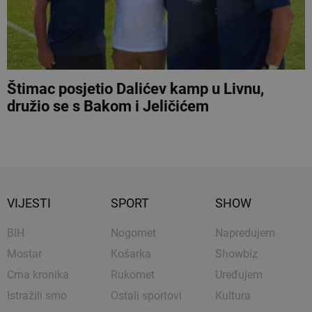
Štimac posjetio Dalićev kamp u Livnu,
družio se s Bakom i Jeličićem
VIJESTI
SPORT
SHOW
BIH
Nogomet
Napredujem
Mostar
Košarka
Showbiz
Crna kronika
Rukomet
Uređujem
Istražili smo
Ostali sportovi
Kultura