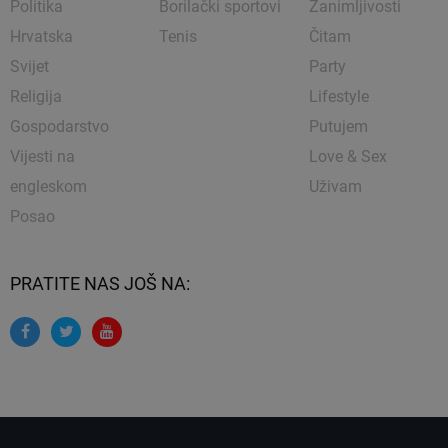
Politika
Borilački sportovi
Zanimljivosti
Hrvatska
Tenis
Čitam
Svijet
Party
Religija
Lifestyle
Gospodarstvo
Putujem
Vijesti na
Love & Sex
engleskom
Uživam
Posao
PRATITE NAS JOŠ NA: