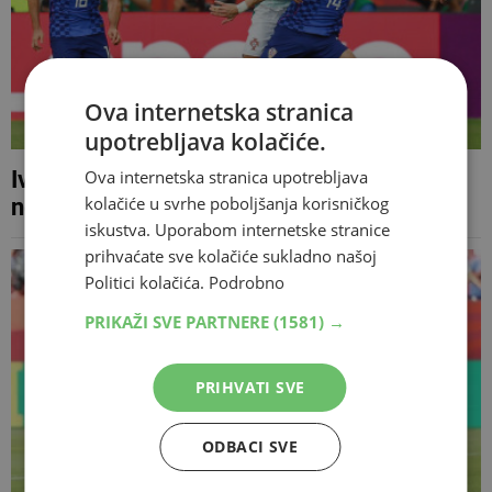
Ova internetska stranica
upotrebljava kolačiće.
Ova internetska stranica upotrebljava
Ivan Perišić: 'Ovaj poraz boli, možda i više
kolačiće u svrhe poboljšanja korisničkog
nego onaj iz 2016. godine'
iskustva. Uporabom internetske stranice
prihvaćate sve kolačiće sukladno našoj
Politici kolačića.
Podrobno
PRIKAŽI SVE PARTNERE
(1581) →
PRIHVATI SVE
ODBACI SVE