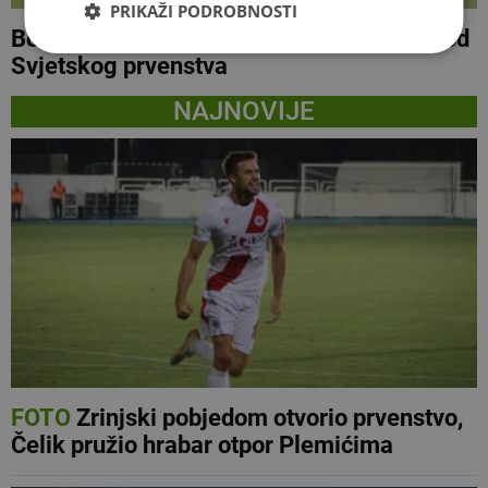
PRIKAŽI PODROBNOSTI
Bolan poraz hrabre Hrvatske za oproštaj od
Svjetskog prvenstva
NAJNOVIJE
FOTO
Zrinjski pobjedom otvorio prvenstvo,
Čelik pružio hrabar otpor Plemićima