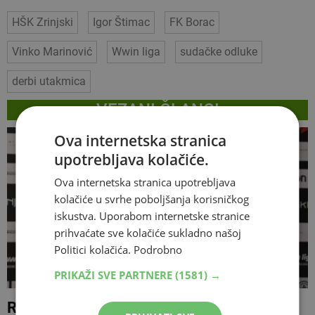
HŠK Zrinjski
Igor Štimac
FK Borac
Vinko Marinović
Wwin liga
sudačke odluke
derbi utakmica
VEZANI ČLANCI
Ova internetska stranica
upotrebljava kolačiće.
Ova internetska stranica upotrebljava
kolačiće u svrhe poboljšanja korisničkog
iskustva. Uporabom internetske stranice
prihvaćate sve kolačiće sukladno našoj
Politici kolačića.
Podrobno
PRIKAŽI SVE PARTNERE
(1581) →
Rožman pred Čelik: 'Najbolji lijek za svaki