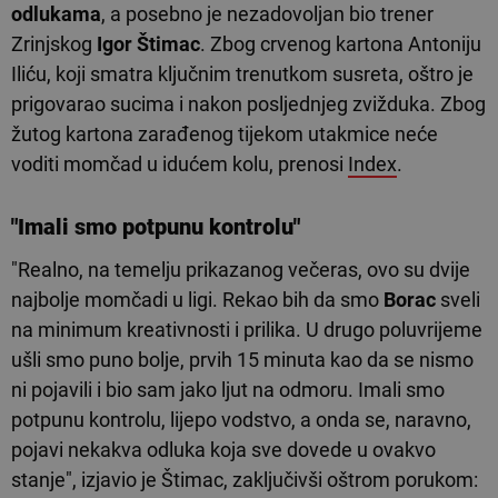
odlukama
, a posebno je nezadovoljan bio trener
Zrinjskog
Igor Štimac
. Zbog crvenog kartona Antoniju
Iliću, koji smatra ključnim trenutkom susreta, oštro je
prigovarao sucima i nakon posljednjeg zvižduka. Zbog
žutog kartona zarađenog tijekom utakmice neće
voditi momčad u idućem kolu, prenosi
Index
.
"Imali smo potpunu kontrolu"
"Realno, na temelju prikazanog večeras, ovo su dvije
najbolje momčadi u ligi. Rekao bih da smo
Borac
sveli
na minimum kreativnosti i prilika. U drugo poluvrijeme
ušli smo puno bolje, prvih 15 minuta kao da se nismo
ni pojavili i bio sam jako ljut na odmoru. Imali smo
potpunu kontrolu, lijepo vodstvo, a onda se, naravno,
pojavi nekakva odluka koja sve dovede u ovakvo
stanje", izjavio je Štimac, zaključivši oštrom porukom: