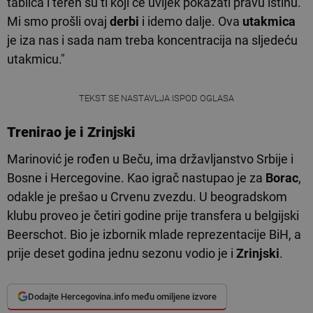
tablica i teren su ti koji će uvijek pokazati pravu istinu.
Mi smo prošli ovaj
derbi
i idemo dalje. Ova
utakmica
je iza nas i sada nam treba koncentracija na sljedeću
utakmicu."
TEKST SE NASTAVLJA ISPOD OGLASA
Trenirao je i
Zrinjski
Marinović je rođen u Beču, ima državljanstvo Srbije i
Bosne i Hercegovine. Kao igrač nastupao je za
Borac
,
odakle je prešao u Crvenu zvezdu. U beogradskom
klubu proveo je četiri godine prije transfera u belgijski
Beerschot. Bio je izbornik mlade reprezentacije BiH, a
prije deset godina jednu sezonu vodio je i
Zrinjski
.
Dodajte Hercegovina.info među omiljene izvore