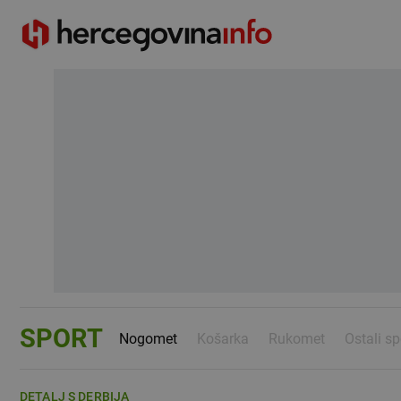
SPORT
Nogomet
Košarka
Rukomet
Ostali sp
DETALJ S DERBIJA