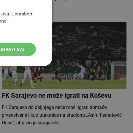
Žalgiris rezultatom 5:2 i…
skustva. Uporabom
bno
IHVATI SVE
FK Sarajevo ne može igrati na Koševu
FK Sarajevo do daljnjega neće moći igrati domaće
prvenstvene i kup utakmice na stadionu „Asim Ferhatović
Hase“, objavio je sarajevski…