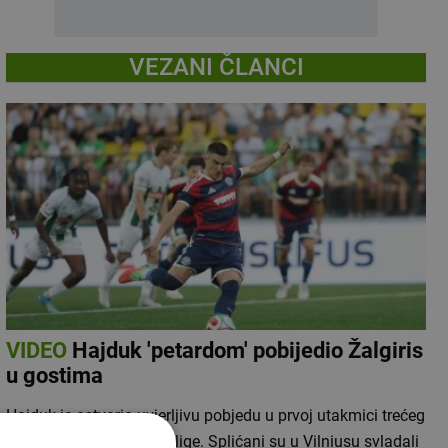
VEZANI ČLANCI
VIDEO
Hajduk 'petardom' pobijedio Žalgiris
u gostima
Hajduk je ostvario uvjerljivu pobjedu u prvoj utakmici trećeg
pretkola Konferencijske lige. Splićani su u Vilniusu svladali