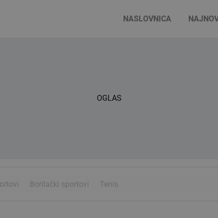
NASLOVNICA
NAJNOV
OGLAS
ortovi
Borilački sportovi
Tenis