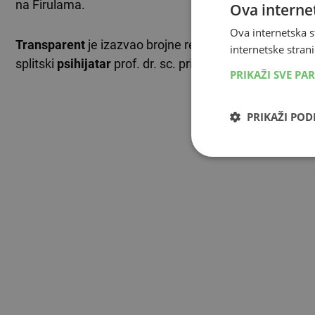
na Firulama.
Ova internet
Ova internetska s
Transparent
je izazvao brojne reakcije na društvenim 
internetske strani
splitski
psihijatar
prof. dr. sc. prim.
Boran Uglešić
.
PRIKAŽI SVE PA
PRIKAŽI PO