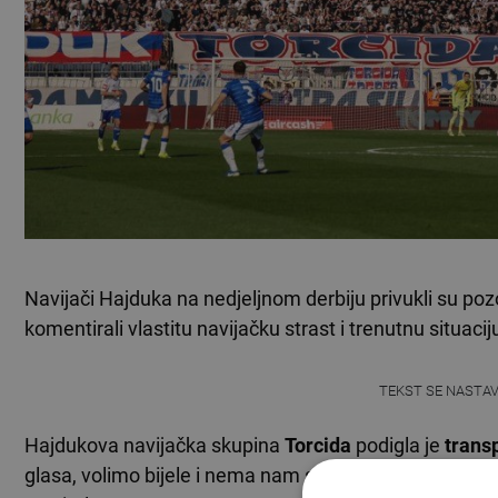
Navijači Hajduka na nedjeljnom derbiju privukli su po
komentirali vlastitu navijačku strast i trenutnu situacij
TEKST SE NASTA
Hajdukova navijačka skupina
Torcida
podigla je
trans
glasa, volimo bijele i nema nam spasa", čime su aludiral