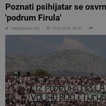
Poznati psihijatar se osvr
'podrum Firula'
Hercegovina.info
10.03.2026. 08:41