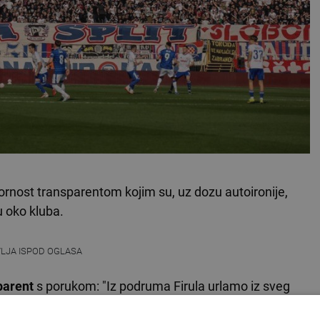
zornost transparentom kojim su, uz dozu autoironije,
u oko kluba.
VLJA ISPOD OGLASA
parent
s porukom: "Iz podruma Firula urlamo iz sveg
i na psihijatrijski odjel Kliničkog bolničkog centra
Split