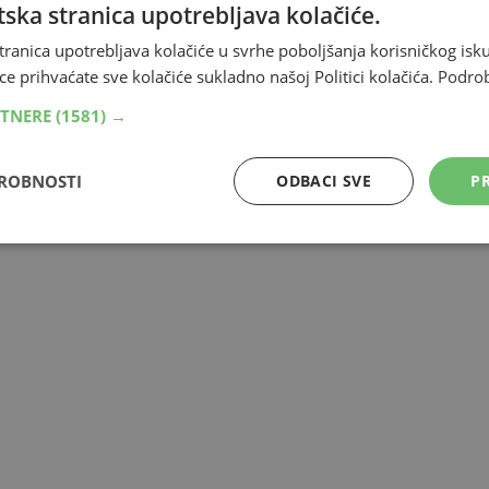
ska stranica upotrebljava kolačiće.
tranica upotrebljava kolačiće u svrhe poboljšanja korisničkog i
mrežama i u javnosti, a na njega se osvrnuo i poznati
ce prihvaćate sve kolačiće sukladno našoj Politici kolačića.
Podro
RTNERE
(1581) →
DROBNOSTI
ODBACI SVE
PR