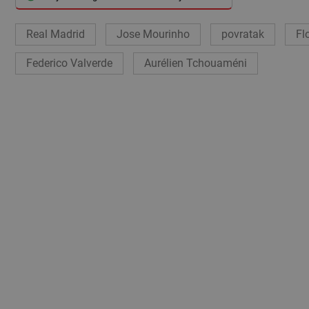
Real Madrid
Jose Mourinho
povratak
Fl
Federico Valverde
Aurélien Tchouaméni