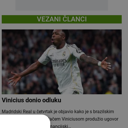
VEZANI ČLANCI
Vinicius donio odluku
Madridski Real u četvrtak je objavio kako je s brazilskim
reprezentativnim napadačem Viniciusom produžio ugovor
do ljeta 2032. godine. Financijski…