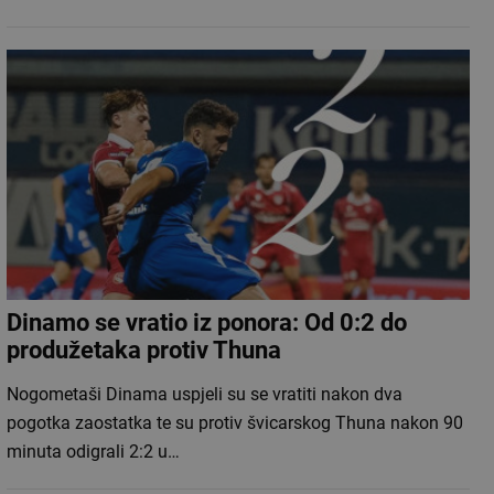
Dinamo se vratio iz ponora: Od 0:2 do
produžetaka protiv Thuna
Nogometaši Dinama uspjeli su se vratiti nakon dva
pogotka zaostatka te su protiv švicarskog Thuna nakon 90
minuta odigrali 2:2 u…