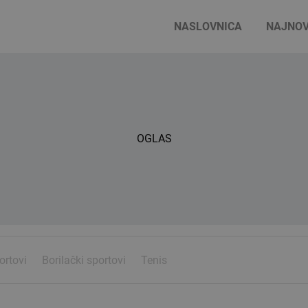
NASLOVNICA
NAJNOV
OGLAS
ortovi
Borilački sportovi
Tenis