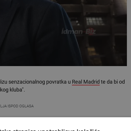
lizu senzacionalnog povratka u
Real Madrid
te da bi od
kog kluba".
VLJA ISPOD OGLASA
k ostao je glavni, praktički i jedini kandidat za novog
bulentnijih sezona posljednjih godina.