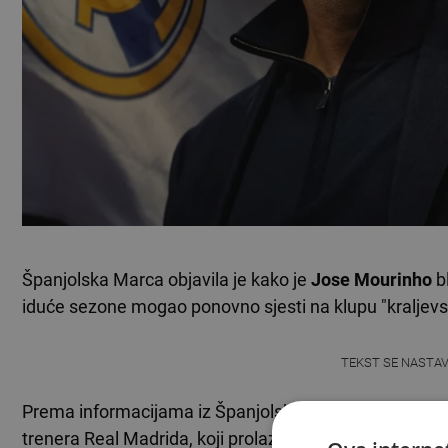
Španjolska Marca objavila je kako je
Jose Mourinho
b
iduće sezone mogao ponovno sjesti na klupu "kraljevs
TEKST SE NASTA
Prema informacijama iz Španjolske, portugalski stručnja
trenera Real Madrida, koji prolazi kroz jednu od najtur