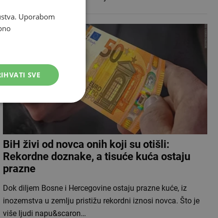
skustva. Uporabom
bno
IHVATI SVE
BiH živi od novca onih koji su otišli:
Rekordne doznake, a tisuće kuća ostaju
prazne
Dok diljem Bosne i Hercegovine ostaju prazne kuće, iz
inozemstva u zemlju pristižu rekordni iznosi novca. Što je
više ljudi napu&scaron…