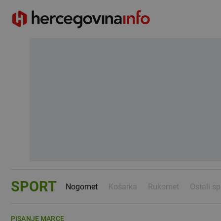
SPORT
Nogomet
Košarka
Rukomet
Ostali sp
PISANJE MARCE