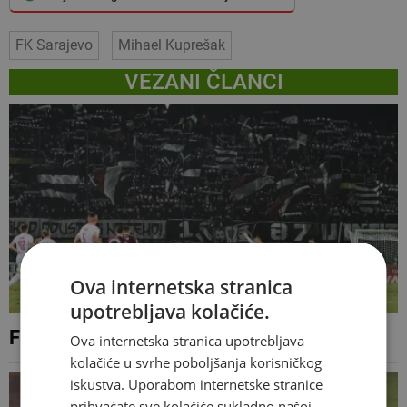
FK Sarajevo
Mihael Kuprešak
VEZANI ČLANCI
Ova internetska stranica
upotrebljava kolačiće.
FK Sarajevo ne može igrati na Koševu
Ova internetska stranica upotrebljava
kolačiće u svrhe poboljšanja korisničkog
iskustva. Uporabom internetske stranice
prihvaćate sve kolačiće sukladno našoj