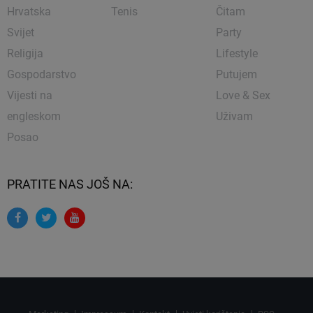
Hrvatska
Tenis
Čitam
Svijet
Party
Religija
Lifestyle
Gospodarstvo
Putujem
Vijesti na
Love & Sex
engleskom
Uživam
Posao
PRATITE NAS JOŠ NA: