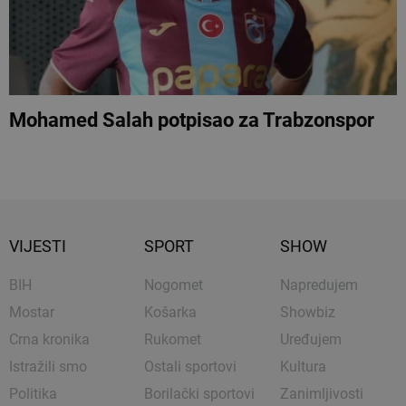
Mohamed Salah potpisao za Trabzonspor
VIJESTI
SPORT
SHOW
BIH
Nogomet
Napredujem
Mostar
Košarka
Showbiz
Crna kronika
Rukomet
Uređujem
Istražili smo
Ostali sportovi
Kultura
Politika
Borilački sportovi
Zanimljivosti