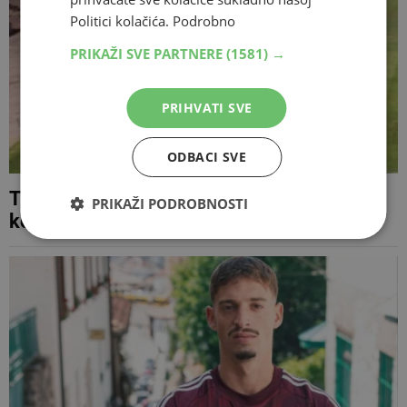
Politici kolačića.
Podrobno
PRIKAŽI SVE PARTNERE
(1581) →
PRIHVATI SVE
ODBACI SVE
Travnjak Koševa pretrpio oštećenja zbog
PRIKAŽI PODROBNOSTI
koncerata Dine Merlina