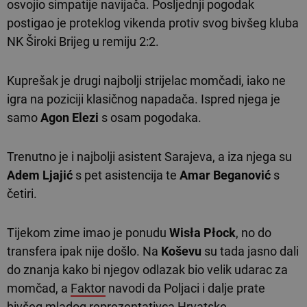
osvojio simpatije navijača. Posljednji pogodak
postigao je proteklog vikenda protiv svog bivšeg kluba
NK Široki Brijeg u remiju 2:2.
Kuprešak je drugi najbolji strijelac momčadi, iako ne
igra na poziciji klasičnog napadača. Ispred njega je
samo
Agon Elezi
s osam pogodaka.
Trenutno je i najbolji asistent Sarajeva, a iza njega su
Adem Ljajić
s pet asistencija te
Amar Beganović
s
četiri.
Tijekom zime imao je ponudu
Wisła Płock
, no do
transfera ipak nije došlo. Na
Koševu
su tada jasno dali
do znanja kako bi njegov odlazak bio velik udarac za
momčad, a
Faktor
navodi da Poljaci i dalje prate
bivšeg mladog reprezentativca Hrvatske.