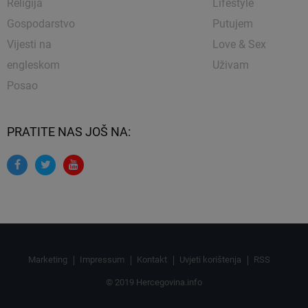
Religija
Lifestyle
Gospodarstvo
Putujem
Vijesti na
Love & Sex
engleskom
Uživam
Posao
PRATITE NAS JOŠ NA:
Marketing
Impressum
Kontakt
Uvjeti korištenja
RSS
© 2019 Hercegovina.info