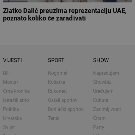
Zlatko Dalić preuzima reprezentaciju UAE,
poznato koliko će zarađivati
VIJESTI
SPORT
SHOW
BIH
Nogomet
Napredujem
Mostar
Košarka
Showbiz
Crna kronika
Rukomet
Uređujem
Istražili smo
Ostali sportovi
Kultura
Politika
Borilački sportovi
Zanimljivosti
Hrvatska
Tenis
Čitam
Svijet
Party