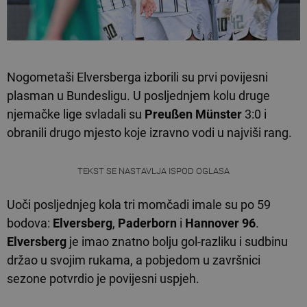
Nogometaši Elversberga izborili su prvi povijesni
plasman u Bundesligu. U posljednjem kolu druge
njemačke lige svladali su
Preußen Münster
3:0 i
obranili drugo mjesto koje izravno vodi u najviši rang.
TEKST SE NASTAVLJA ISPOD OGLASA
Uoči posljednjeg kola tri momčadi imale su po 59
bodova:
Elversberg
,
Paderborn
i
Hannover 96
.
Elversberg
je imao znatno bolju gol-razliku i sudbinu
držao u svojim rukama, a pobjedom u završnici
sezone potvrdio je povijesni uspjeh.