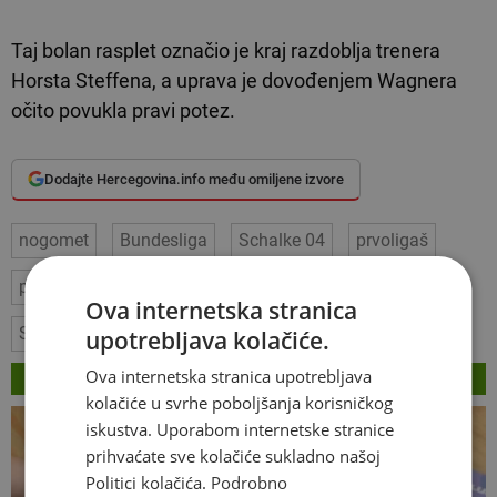
Taj bolan rasplet označio je kraj razdoblja trenera
Horsta Steffena, a uprava je dovođenjem Wagnera
očito povukla pravi potez.
Dodajte Hercegovina.info među omiljene izvore
nogomet
Bundesliga
Schalke 04
prvoligaš
povijesni uspjeh
Elversberg
Vincent Wagner
Ova internetska stranica
Saarland
upotrebljava kolačiće.
VEZANI ČLANCI
Ova internetska stranica upotrebljava
kolačiće u svrhe poboljšanja korisničkog
iskustva. Uporabom internetske stranice
prihvaćate sve kolačiće sukladno našoj
Politici kolačića.
Podrobno