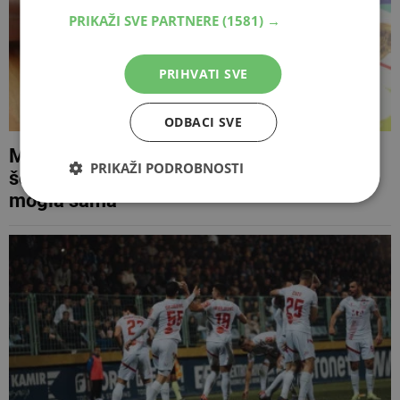
PRIKAŽI SVE PARTNERE
(1581) →
PRIHVATI SVE
ODBACI SVE
Mostarac prešao 517 kilometara i popunio
PRIKAŽI PODROBNOSTI
šest Panini albuma za djecu koja nisu
mogla sama