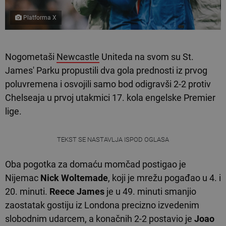
Platforma X
Nogometaši
Newcastle
Uniteda na svom su St.
James' Parku propustili dva gola prednosti iz prvog
poluvremena i osvojili samo bod odigravši 2-2 protiv
Chelseaja u prvoj utakmici 17. kola engelske Premier
lige.
TEKST SE NASTAVLJA ISPOD OGLASA
Oba pogotka za domaću momčad postigao je
Nijemac
Nick Woltemade
, koji je mrežu pogađao u 4. i
20. minuti.
Reece James
je u 49. minuti smanjio
zaostatak gostiju iz Londona precizno izvedenim
slobodnim udarcem, a konačnih 2-2 postavio je
Joao