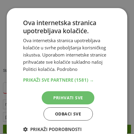
Ova internetska stranica
upotrebljava kolačiće.
Ova internetska stranica upotrebljava
kolačiće u svrhe poboljšanja korisničkog
iskustva. Uporabom internetske stranice
prihvaćate sve kolačiće sukladno našoj
Politici kolačića.
Podrobno
Standings provided by
Sofascore
PRIKAŽI SVE PARTNERE
(1581) →
Dodajte Hercegovina.info među omiljene izvore
PRIHVATI SVE
nogomet
Engleska liga
Chelsea
utakmica
ODBACI SVE
premier liga
bodovi
rezultat
Newcastle United
VEZANI ČLANCI
PRIKAŽI PODROBNOSTI