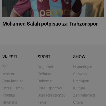
Mohamed Salah potpisao za Trabzonspor
VIJESTI
SPORT
SHOW
BIH
Nogomet
Napredujem
Mostar
Košarka
Showbiz
Crna kronika
Rukomet
Uređujem
Istražili smo
Ostali sportovi
Kultura
Politika
Borilački sportovi
Zanimljivosti
Hrvatska
Tenis
Čitam