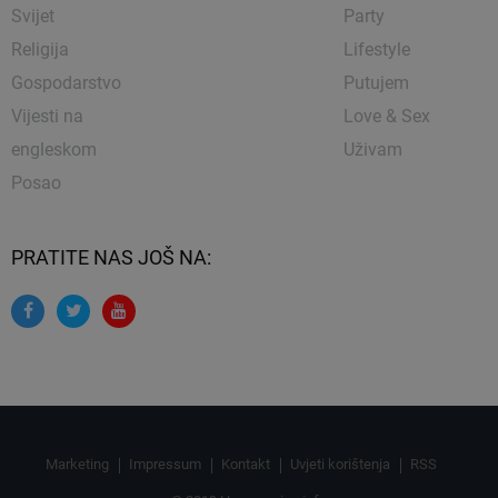
Svijet
Party
Religija
Lifestyle
Gospodarstvo
Putujem
Vijesti na
Love & Sex
engleskom
Uživam
Posao
PRATITE NAS JOŠ NA:
Marketing
Impressum
Kontakt
Uvjeti korištenja
RSS