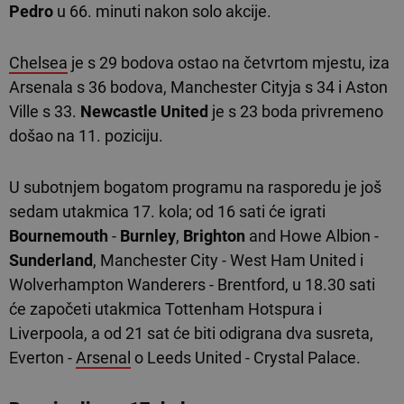
Pedro
u 66. minuti nakon solo akcije.
Chelsea
je s 29 bodova ostao na četvrtom mjestu, iza
Arsenala s 36 bodova, Manchester Cityja s 34 i Aston
Ville s 33.
Newcastle United
je s 23 boda privremeno
došao na 11. poziciju.
U subotnjem bogatom programu na rasporedu je još
sedam utakmica 17. kola; od 16 sati će igrati
Bournemouth
-
Burnley
,
Brighton
and Howe Albion -
Sunderland
, Manchester City - West Ham United i
Wolverhampton Wanderers - Brentford, u 18.30 sati
će započeti utakmica Tottenham Hotspura i
Liverpoola, a od 21 sat će biti odigrana dva susreta,
Everton -
Arsenal
o Leeds United - Crystal Palace.