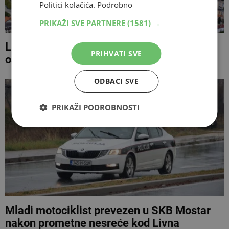
Politici kolačića.
Podrobno
PRIKAŽI SVE PARTNERE
(1581) →
Livno dobilo Statut Grada nakon više od
PRIHVATI SVE
osam godina
ODBACI SVE
PRIKAŽI PODROBNOSTI
Mladi motociklist prevezen u SKB Mostar
nakon prometne nesreće kod Livna