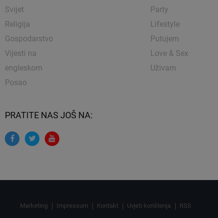
Svijet
Party
Religija
Lifestyle
Gospodarstvo
Putujem
Vijesti na
Love & Sex
engleskom
Uživam
Posao
PRATITE NAS JOŠ NA:
Marketing
Impressum
Kontakt
Uvjeti korištenja
RSS