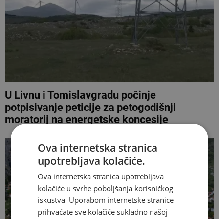
U Livnu i Tomislavgradu počinje
potpisivanje peticije za petogodišnji
moratorij na energetske koncesije
Ova internetska stranica
upotrebljava kolačiće.
Ova internetska stranica upotrebljava
kolačiće u svrhe poboljšanja korisničkog
iskustva. Uporabom internetske stranice
prihvaćate sve kolačiće sukladno našoj