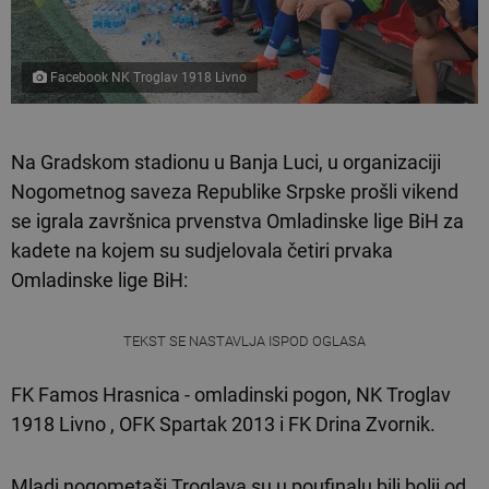
Facebook NK Troglav 1918 Livno
Na Gradskom stadionu u Banja Luci, u organizaciji
Nogometnog saveza Republike Srpske prošli vikend
se igrala završnica prvenstva Omladinske lige BiH za
kadete na kojem su sudjelovala četiri prvaka
Omladinske lige BiH:
TEKST SE NASTAVLJA ISPOD OGLASA
FK Famos Hrasnica - omladinski pogon, NK Troglav
1918 Livno , OFK Spartak 2013 i FK Drina Zvornik.
Mladi nogometaši Troglava su u poufinalu bili bolji od