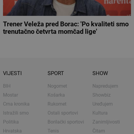
Trener Veleža pred Borac: 'Po kvaliteti smo
trenutačno četvrta momčad lige'
VIJESTI
SPORT
SHOW
BIH
Nogomet
Napredujem
Mostar
Košarka
Showbiz
Crna kronika
Rukomet
Uređujem
Istražili smo
Ostali sportovi
Kultura
Politika
Borilački sportovi
Zanimljivosti
Hrvatska
Tenis
Čitam