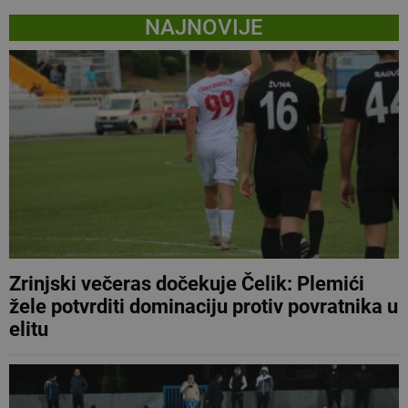
NAJNOVIJE
Zrinjski večeras dočekuje Čelik: Plemići
žele potvrditi dominaciju protiv povratnika u
elitu