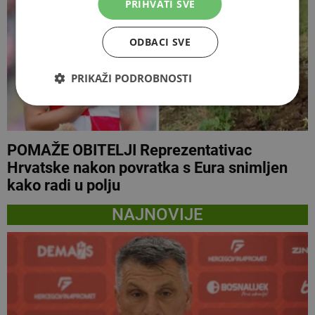
PRIHVATI SVE
ODBACI SVE
PRIKAŽI PODROBNOSTI
POMAŽE OBITELJI Reprezentativac
Hrvatske nakon povratka s Eura snimljen
kako radi u polju
NAJNOVIJE