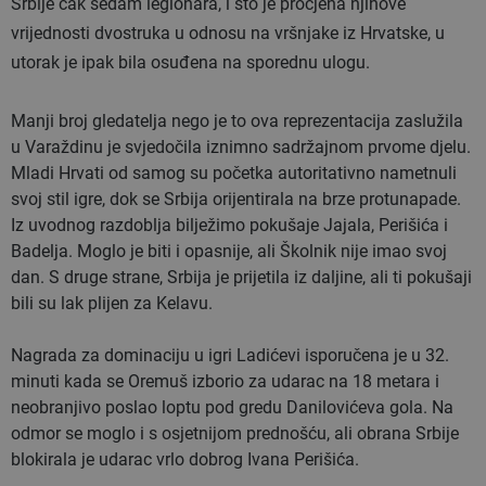
Srbije čak sedam legionara, i što je procjena njihove
vrijednosti dvostruka u odnosu na vršnjake iz Hrvatske, u
utorak je ipak bila osuđena na sporednu ulogu.
Manji broj gledatelja nego je to ova reprezentacija zaslužila
u Varaždinu je svjedočila iznimno sadržajnom prvome djelu.
Mladi Hrvati od samog su početka autoritativno nametnuli
svoj stil igre, dok se Srbija orijentirala na brze protunapade.
Iz uvodnog razdoblja bilježimo pokušaje
Jajala, Perišića i
Badelja
. Moglo je biti i opasnije, ali
Školnik
nije imao svoj
dan. S druge strane, Srbija je prijetila iz daljine, ali ti pokušaji
bili su lak plijen za
Kelavu
.
Nagrada za dominaciju u igri Ladićevi isporučena je u 32.
minuti kada se
Oremuš
izborio za udarac na 18 metara i
neobranjivo poslao loptu pod gredu
Danilovićeva
gola. Na
odmor se moglo i s osjetnijom prednošću, ali obrana Srbije
blokirala je udarac vrlo dobrog Ivana Perišića.