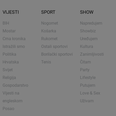
VIJESTI
SPORT
SHOW
BIH
Nogomet
Napredujem
Mostar
Košarka
Showbiz
Crna kronika
Rukomet
Uređujem
Istražili smo
Ostali sportovi
Kultura
Politika
Borilački sportovi
Zanimljivosti
Hrvatska
Tenis
Čitam
Svijet
Party
Religija
Lifestyle
Gospodarstvo
Putujem
Vijesti na
Love & Sex
engleskom
Uživam
Posao