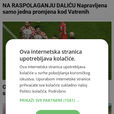
NA RASPOLAGANJU DALIĆU Napravljena
samo jedna promjena kod Vatrenih
Ova internetska stranica
upotrebljava kolačiće.
Ova internetska stranica upotrebljava
kolačiće u svrhe poboljšanja korisničkog
iskustva. Uporabom internetske stranice
prihvaćate sve kolačiće sukladno našoj
OBJAVIO HNS Hrvat najskuplji branič
Politici kolačića.
Podrobno
svijeta
PRIKAŽI SVE PARTNERE
(1581) →