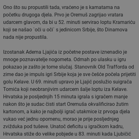
Ono što su propustili tada, vraćeno je s kamatama na
početku drugoga djela. Prvo je Oremuš zagrijao vratara
udarcem glavom, da bi u 52. minuti servirao loptu
Kramariću
koji se našao `oči u oči` s jedinicom Srbije, što Dinamova
nada nije propustila.
Izostanak
Adema Ljajića
iz početne postave iznenadio je
mnoge poznavatelje nogometa. Odmah po ulasku u igru
pokazao je zašto je tome slučaj. Stanovnik Old Trafforda od
zime dao je impuls igri Srbije koja je sve češće počela prijetiti
golu Kelave. U 69. minuti upravo je Ljajić poslužio suigrača
Tomića
koji neobranjivim udarcem šalje loptu iza Kelave.
Hrvatska je posljednjih 15 minuta igrala s igračem manje
nakon što je sudac čisti start Oremuša okvalificirao žutim
kartonom, a kako je najbolji igrač utakmice iz prvoga djela
vukao već jednu opomenu, morao je prije posljednjeg
zvižduka pod tuševe. Unatoč deficitu u igračkom kadru,
Hrvatska stiže do velike pobjede u 83. minuti kada
Ljubičić