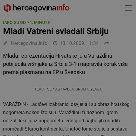
IAKO SU OD 74. MINUTE
Mladi Vatreni svladali Srbiju
Hercegovina.info
13.10.2009. 11:34
Mlada reprezentacija Hrvatske je u Varaždinu
pobijedila vršnjake iz Srbije 3-1 i napravila korak više
prema plasmanu na EP u Švedsku
TEKST SE NASTAVLJA ISPOD OGLASA
VARAŽDIN
-
Ladićevi
izabranici osvjetlali su obraz hratskog
nogometa nakon što su u Varaždinu furioznom igrom
održali lekciju iz nopgometa jednoj od najboljih mladih
momčadi Starog kontinenta. Unatoč tome što je u sastavu