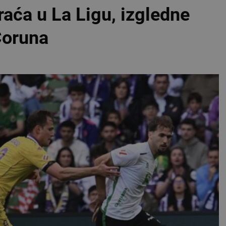
raća u La Ligu, izgledne
Coruna