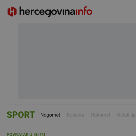
SPORT
Nogomet
Košarka
Rukomet
Ostali sp
POVRATAK U ELITU