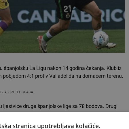
 španjolsku La Ligu nakon 14 godina čekanja. Klub iz
om pobjedom 4:1 protiv Valladolida na domaćem terenu.
VLJA ISPOD OGLASA
u ljestvice druge španjolske lige sa 78 bodova. Drugi
k je treća
Almeria
također na 71 bodu.
ska stranica upotrebljava kolačiće.