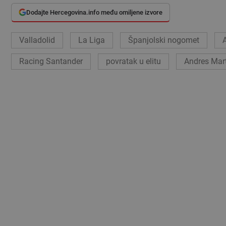
Dodajte Hercegovina.info među omiljene izvore
Valladolid
La Liga
Španjolski nogomet
Racing Santander
povratak u elitu
Andres Mar