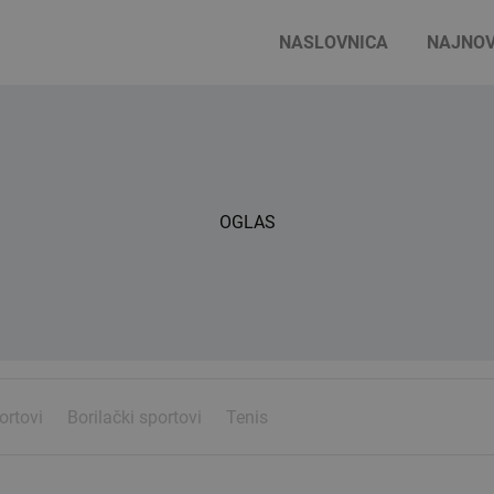
NASLOVNICA
NAJNOV
OGLAS
ortovi
Borilački sportovi
Tenis