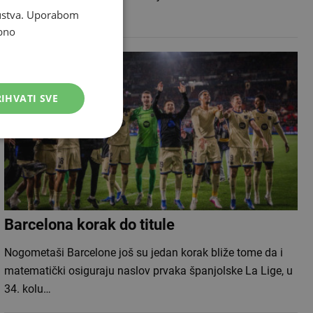
mjeseca zabrane…
skustva. Uporabom
bno
IHVATI SVE
Barcelona korak do titule
Nogometaši Barcelone još su jedan korak bliže tome da i
matematički osiguraju naslov prvaka španjolske La Lige, u
34. kolu…