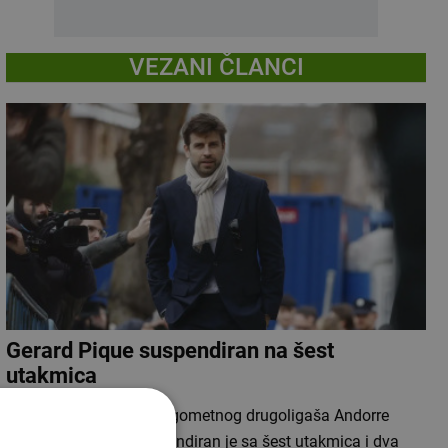
VEZANI ČLANCI
Gerard Pique suspendiran na šest
utakmica
Vlasnik španjolskog nogometnog drugoligaša Andorre
Gerard Pique (39) suspendiran je sa šest utakmica i dva