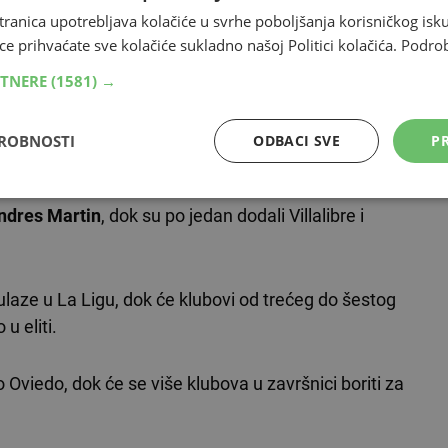
est bodova, a izravno u La Ligu ulaze dvije najbolje
tranica upotrebljava kolačiće u svrhe poboljšanja korisničkog i
ovratak u najviši rang.
ce prihvaćate sve kolačiće sukladno našoj Politici kolačića.
Podro
RTNERE
(1581) →
La Lige, a u tom je razdoblju klub čak skliznuo i u treći
DROBNOSTI
ODBACI SVE
PR
ndres Martin
, dok su po jedan dodali Villalibre i
ulaze u La Ligu, dok će klubovi od trećeg do šestog
u eliti.
o Oviedo, dok će se više klubova u završnici boriti za