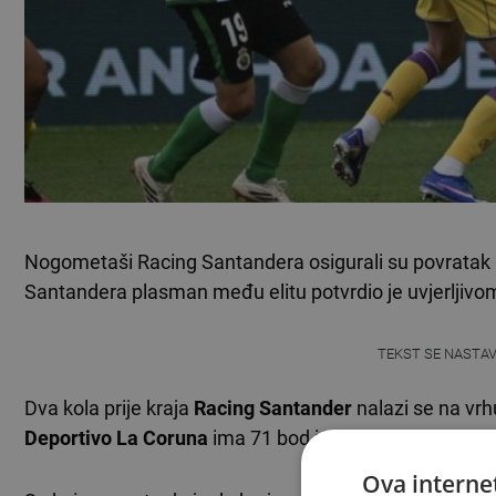
Nogometaši Racing Santandera osigurali su povratak u
Santandera plasman među elitu potvrdio je uvjerljiv
TEKST SE NASTA
Dva kola prije kraja
Racing Santander
nalazi se na vrh
Deportivo La Coruna
ima 71 bod i utakmicu manje, do
Ova internet