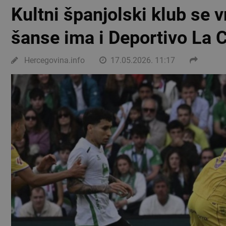
Kultni španjolski klub se v
šanse ima i Deportivo La 
Hercegovina.info
17.05.2026. 11:17