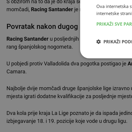
S obzirom na to da je do kraja sezone u igri još samo š
Ova internetska s
momčadi,
Racing Santander
je matematički osigurao p
internetske strani
PRIKAŽI SVE PA
Povratak nakon dugog čekanja
Racing Santander
u posljednjih 14 godina nije bio član 
PRIKAŽI PO
rang španjolskog nogometa.
U pobjedi protiv Valladolida dva pogotka postigao je
A
Camara.
Najbolje dvije momčadi druge španjolske lige izravno 
mjesta igrati dodatne kvalifikacije za posljednje mjesto 
Dva kola prije kraja La Lige poznato je da ispada jedin
izbjegavanje 18. i 19. pozicije koje vode u drugu ligu.