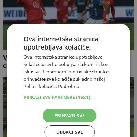
Ova internetska stranica
upotrebljava kolačiće.
Ova internetska stranica upotrebljava
Veležov veznjak seli u Portugal, mogao bi
kolačiće u svrhe poboljšanja korisničkog
debitirati odmah protiv Benfice
iskustva. Uporabom internetske stranice
prihvaćate sve kolačiće sukladno našoj
Politici kolačića.
Podrobno
PRIKAŽI SVE PARTNERE
(1581) →
PRIHVATI SVE
ODBACI SVE