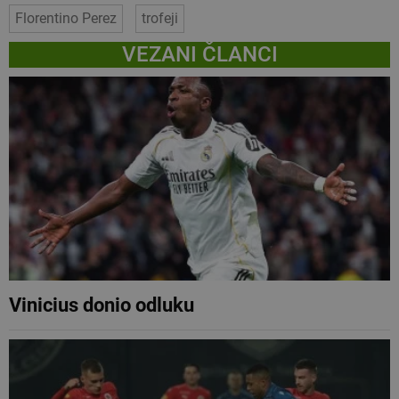
Florentino Perez
trofeji
VEZANI ČLANCI
Vinicius donio odluku