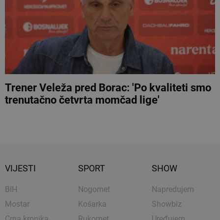
Trener Veleža pred Borac: 'Po kvaliteti smo
trenutačno četvrta momčad lige'
VIJESTI
SPORT
SHOW
BIH
Nogomet
Napredujem
Mostar
Košarka
Showbiz
Crna kronika
Rukomet
Uređujem