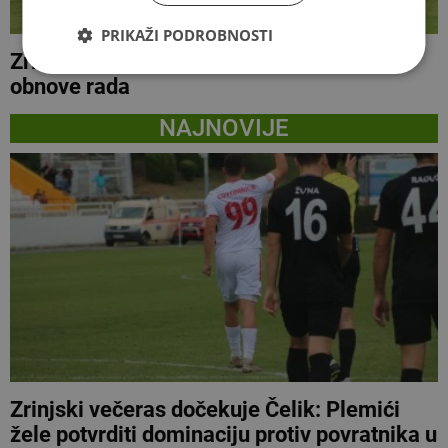
PRIKAŽI PODROBNOSTI
Zrinjski danas obilježava 34 godine od
obnove rada
NAJNOVIJE
Zrinjski večeras dočekuje Čelik: Plemići
žele potvrditi dominaciju protiv povratnika u