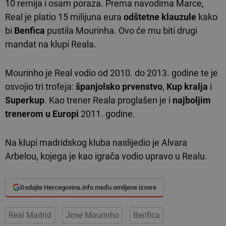
10 remija i osam poraza. Prema navodima Marce,
Real je platio 15 milijuna eura
odštetne klauzule
kako
bi
Benfica
pustila Mourinha. Ovo će mu biti drugi
mandat na klupi Reala.
Mourinho je Real vodio od 2010. do 2013. godine te je
osvojio tri trofeja:
španjolsko prvenstvo
,
Kup kralja
i
Superkup
. Kao trener Reala proglašen je i
najboljim
trenerom u Europi
2011. godine.
Na klupi madridskog kluba naslijedio je Alvara
Arbelou, kojega je kao igrača vodio upravo u Realu.
Dodajte Hercegovina.info među omiljene izvore
Real Madrid
Jose Mourinho
Benfica