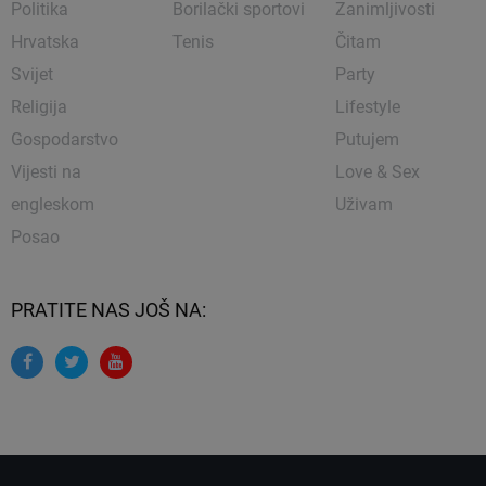
Politika
Borilački sportovi
Zanimljivosti
Hrvatska
Tenis
Čitam
Svijet
Party
Religija
Lifestyle
Gospodarstvo
Putujem
Vijesti na
Love & Sex
engleskom
Uživam
Posao
PRATITE NAS JOŠ NA: