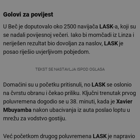
Golovi za povijest
U Beč je doputovalo oko 2500 navijača
LASK
-a, koji su
se nadali povijesnoj večeri. Iako bi momčadi iz Linza i
neriješen rezultat bio dovoljan za naslov,
LASK
je
posao riješio uvjerljivom pobjedom.
TEKST SE NASTAVLJA ISPOD OGLASA
Domaćini su u početku pritisnuli, no
LASK
se oslonio
na čvrstu obranu i čekao priliku. Ključni trenutak prvog
poluvremena dogodio se u 38. minuti, kada je
Xavier
Mbuyamba
nakon ubacivanja iz auta poslao loptu u
mrežu za vodstvo gostiju.
Već početkom drugog poluvremena
LASK
je napravio