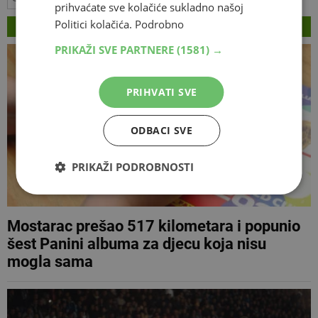
prihvaćate sve kolačiće sukladno našoj
VEZANI ČLANCI
Politici kolačića.
Podrobno
PRIKAŽI SVE PARTNERE
(1581) →
PRIHVATI SVE
ODBACI SVE
PRIKAŽI PODROBNOSTI
Mostarac prešao 517 kilometara i popunio
šest Panini albuma za djecu koja nisu
mogla sama