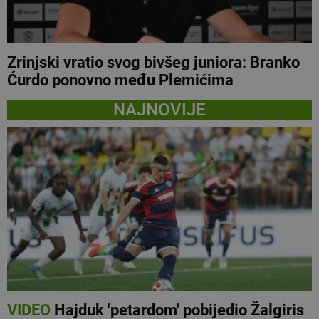
Zrinjski vratio svog bivšeg juniora: Branko
Ćurdo ponovno među Plemićima
NAJNOVIJE
VIDEO
Hajduk 'petardom' pobijedio Žalgiris