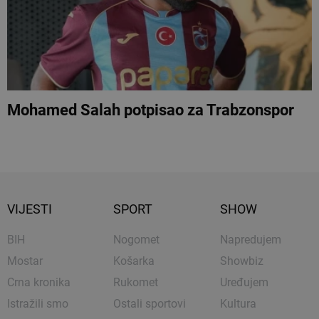
Mohamed Salah potpisao za Trabzonspor
VIJESTI
SPORT
SHOW
BIH
Nogomet
Napredujem
Mostar
Košarka
Showbiz
Crna kronika
Rukomet
Uređujem
Istražili smo
Ostali sportovi
Kultura