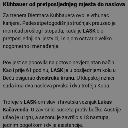
Kühbauer od pretposljednjeg mjesta do naslova
Za trenera Dietmara Kühbauera ovo je vrhunac
karijere. Pedesetpetogodišnji stručnjak preuzeo je
momčad prošlog listopada, kada je
LASK
bio
pretposljednji na ljestvici, i s njom ostvario veliko
nogometno iznenađenje.
Povijest se ponovila na gotovo nevjerojatan način.
Kao i prije 61 godinu,
LASK
je u posljednjem kolu u
Beču osigurao
dvostruku krunu
. U klupskoj riznici
sada ima dva naslova prvaka i dva trofeja Kupa.
Trofeje s
LASK
-om slavi i hrvatski veznjak
Lukas
Kačavenda
. U završnici susreta protiv bečke Austrije
ušao je u igru, a sezonu je završio s 18 nastupa,
jednim pogotkom i dvije asistencije.