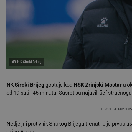
NK Široki Brijeg
NK Široki Brijeg
gostuje kod
HŠK Zrinjski Mostar
u o
od 19 sati i 45 minuta. Susret su najavili šef stručnog
TEKST SE NASTA
Nedjeljni protivnik Širokog Brijega trenutno je prvopl
ekipe Borca.