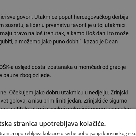
vici sve govori. Utakmice poput hercegovačkog derbija
 susretu, a lider u prvenstvu favorit je u toj utakmici.
emaju pravo na loš trenutak, a kamoli loš dan i to može
zgubiti, a možemo jako puno dobiti", kazao je Dean
 GOŠK-a uslijed dosta izostanaka u momčadi odigrao je
će pauze zbog ozljede.
ne. Očekujem jako dobru utakmicu u nedjelju. Zrinjski
vet golova, a nisu primili niti jedan. Zrinjski će sigurno
re za titulu, ali mi u svakoj utakmici imamo jasan plan
ostaru i nadati se najboljem", izjavio je Pranjić.
ska stranica upotrebljava kolačiće.
tranica upotrebljava kolačiće u svrhe poboljšanja korisničkog i
ajat će u ovom susretu i Franjo Posavac te Matej