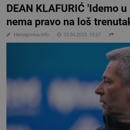
DEAN KLAFURIĆ 'Idemo u k
nema pravo na loš trenutak
Hercegovina.info
25.04.2025. 15:27