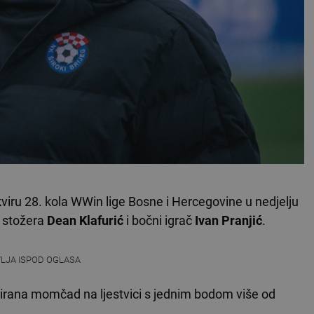
kviru 28. kola WWin lige Bosne i Hercegovine u nedjelju
a stožera
Dean Klafurić
i bočni igrač
Ivan Pranjić
.
VLJA ISPOD OGLASA
asirana momčad na ljestvici s jednim bodom više od