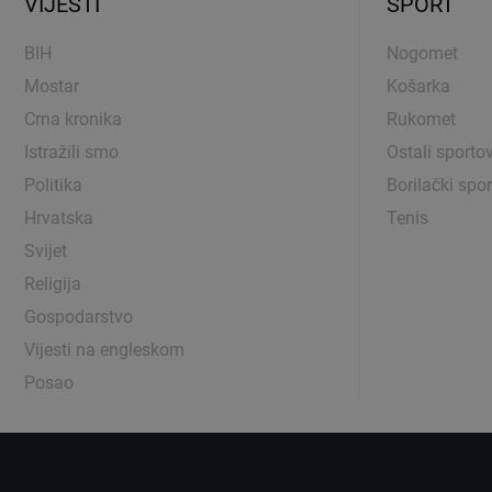
VIJESTI
SPORT
BIH
Nogomet
Mostar
Košarka
Crna kronika
Rukomet
Istražili smo
Ostali sportov
Politika
Borilački spor
Hrvatska
Tenis
Svijet
Religija
Gospodarstvo
Vijesti na engleskom
Posao