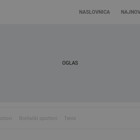
NASLOVNICA
NAJNOV
OGLAS
ortovi
Borilački sportovi
Tenis