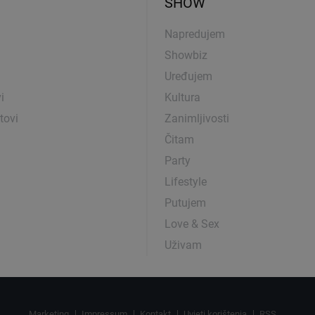
SHOW
Napredujem
Showbiz
Uređujem
i
Kultura
tovi
Zanimljivosti
Čitam
Party
Lifestyle
Putujem
Love & Sex
Uživam
Marketing
Impressum
Kontakt
Uvjeti korištenja
RSS