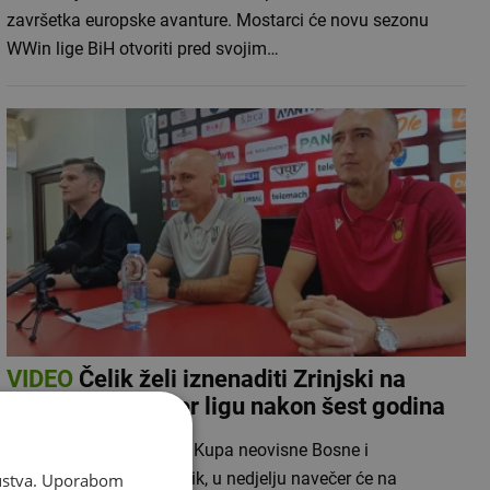
završetka europske avanture. Mostarci će novu sezonu
WWin lige BiH otvoriti pred svojim…
VIDEO
Čelik želi iznenaditi Zrinjski na
povratku Premijer ligu nakon šest godina
Prvi prvak i prvi osvajač Kupa neovisne Bosne i
Hercegovine, zenički Čelik, u nedjelju navečer će na
skustva. Uporabom