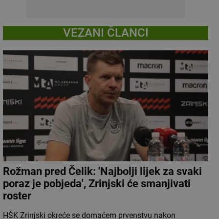
VEZANI ČLANCI
Rožman pred Čelik: 'Najbolji lijek za svaki
poraz je pobjeda', Zrinjski će smanjivati
roster
HŠK Zrinjski okreće se domaćem prvenstvu nakon