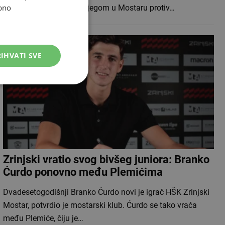
bno
stadionu Pod Bijelim brijegom u Mostaru protiv…
IHVATI SVE
Zrinjski vratio svog bivšeg juniora: Branko
Ćurdo ponovno među Plemićima
Dvadesetogodišnji Branko Ćurdo novi je igrač HŠK Zrinjski
Mostar, potvrdio je mostarski klub. Ćurdo se tako vraća
među Plemiće, čiju je…