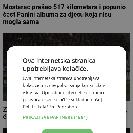
Mostarac prešao 517 kilometara i popunio
šest Panini albuma za djecu koja nisu
mogla sama
Ova internetska stranica
upotrebljava kolačiće.
Ova internetska stranica upotrebljava
kolačiće u svrhe poboljšanja korisničkog
iskustva. Uporabom internetske stranice
prihvaćate sve kolačiće sukladno našoj
Politici kolačića.
Podrobno
Zrinjski šalje deset igrača u druge klubove,
četvorica će imati dvojnu registraciju
PRIKAŽI SVE PARTNERE
(1581) →