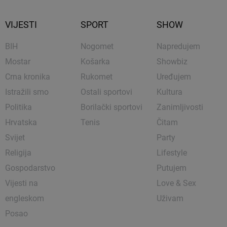
VIJESTI
SPORT
SHOW
BIH
Nogomet
Napredujem
Mostar
Košarka
Showbiz
Crna kronika
Rukomet
Uređujem
Istražili smo
Ostali sportovi
Kultura
Politika
Borilački sportovi
Zanimljivosti
Hrvatska
Tenis
Čitam
Svijet
Party
Religija
Lifestyle
Gospodarstvo
Putujem
Vijesti na
Love & Sex
engleskom
Uživam
Posao