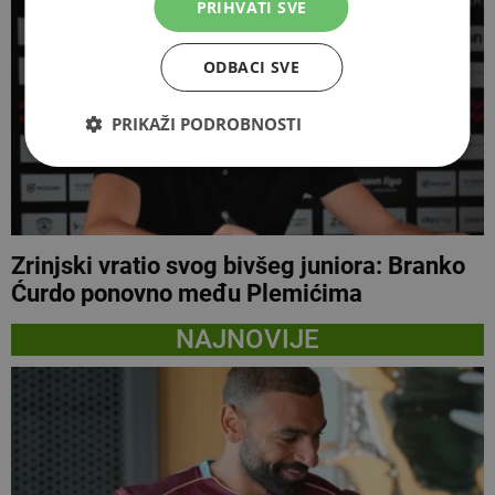
PRIHVATI SVE
ODBACI SVE
PRIKAŽI PODROBNOSTI
Zrinjski vratio svog bivšeg juniora: Branko
Ćurdo ponovno među Plemićima
NAJNOVIJE