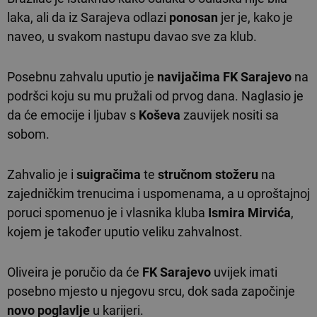
laka, ali da iz Sarajeva odlazi
ponosan
jer je, kako je
naveo, u svakom nastupu davao sve za klub.
Posebnu zahvalu uputio je
navijačima
FK Sarajevo
na
podršci koju su mu pružali od prvog dana. Naglasio je
da će emocije i ljubav s
Koševa
zauvijek nositi sa
sobom.
Zahvalio je i
suigračima
te
stručnom stožeru
na
zajedničkim trenucima i uspomenama, a u oproštajnoj
poruci spomenuo je i vlasnika kluba
Ismira Mirvića
,
kojem je također uputio veliku zahvalnost.
Oliveira je poručio da će
FK Sarajevo
uvijek imati
posebno mjesto u njegovu srcu, dok sada započinje
novo poglavlje
u karijeri.