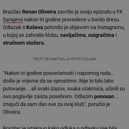
Brazilac
Renan Oliveira
završio je svoju epizodu u FK
Sarajevo
nakon tri godine provedene u bordo dresu.
Odlazak s
Koševa
potvrdio je objavom na Instagramu,
u kojoj se zahvalio klubu,
navijačima
,
suigračima
i
stručnom stožeru
.
TEKST SE NASTAVLJA ISPOD OGLASA
"Nakon tri godine posvećenosti i napornog rada...
došlo je vrijeme da se oprostimo. Nije to bilo lako
putovanje... ali svaki izazov, svaka utakmica, učinili su
ovo poglavlje zaista posebnim. Odlazim
ponosan
...
znajući da sam dao sve za ovaj klub", poručio je
Oliveira.
Brazilac je istaknuo kako odluka o odlasku nije bila