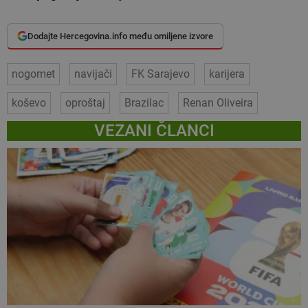
Dodajte Hercegovina.info među omiljene izvore
nogomet
navijači
FK Sarajevo
karijera
koševo
oproštaj
Brazilac
Renan Oliveira
VEZANI ČLANCI