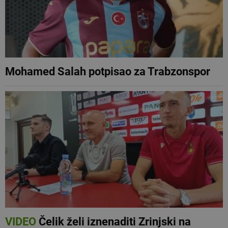
Mohamed Salah potpisao za Trabzonspor
VIDEO
Čelik želi iznenaditi Zrinjski na