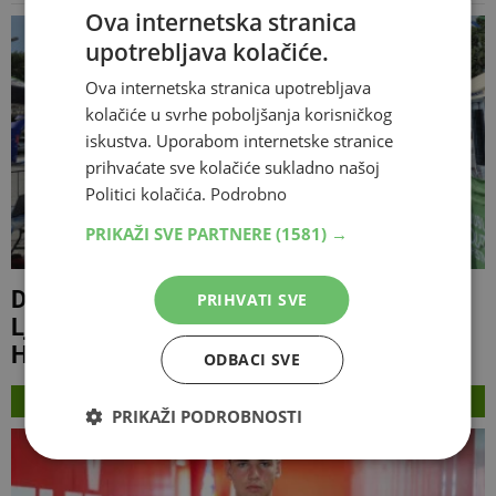
Ova internetska stranica
upotrebljava kolačiće.
Ova internetska stranica upotrebljava
kolačiće u svrhe poboljšanja korisničkog
iskustva. Uporabom internetske stranice
prihvaćate sve kolačiće sukladno našoj
Politici kolačića.
Podrobno
PRIKAŽI SVE PARTNERE
(1581) →
Danas počinje Ljubuški Outdoor Festival:
PRIHVATI SVE
Ljubuški tri dana postaje sportsko srce
Hercegovine
ODBACI SVE
NAJNOVIJE
PRIKAŽI PODROBNOSTI