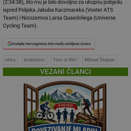
(2:34:38), što mu je bilo dovoljno za ukupnu pobjedu
ispred Poljaka Jakuba Kaczmareka (Voster ATS
Team) i Nizozemca Larsa Quaedvliega (Universe
Cycling Team).
Dodajte Hercegovina.info među omiljene izvore
utrka
biciklizam
Tour of BiH
Mihael Štajnar
VEZANI ČLANCI