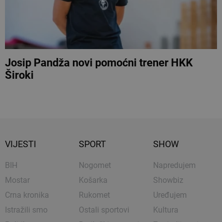
Josip Pandža novi pomoćni trener HKK
Široki
VIJESTI
SPORT
SHOW
BIH
Nogomet
Napredujem
Mostar
Košarka
Showbiz
Crna kronika
Rukomet
Uređujem
Istražili smo
Ostali sportovi
Kultura