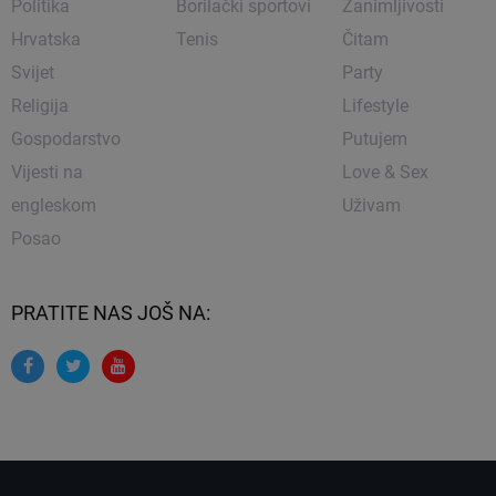
Politika
Borilački sportovi
Zanimljivosti
Hrvatska
Tenis
Čitam
Svijet
Party
Religija
Lifestyle
Gospodarstvo
Putujem
Vijesti na
Love & Sex
engleskom
Uživam
Posao
PRATITE NAS JOŠ NA: