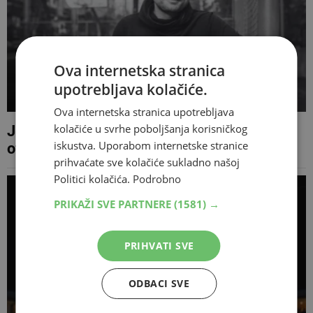
Ova internetska stranica
upotrebljava kolačiće.
Ova internetska stranica upotrebljava
kolačiće u svrhe poboljšanja korisničkog
Je li zbog ove rečenice Edin Avdić dobio
iskustva. Uporabom internetske stranice
otkaz na Areni?
prihvaćate sve kolačiće sukladno našoj
Politici kolačića.
Podrobno
PRIKAŽI SVE PARTNERE
(1581) →
PRIHVATI SVE
ODBACI SVE