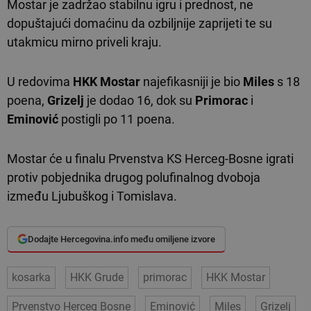
Mostar je zadržao stabilnu igru i prednost, ne
dopuštajući domaćinu da ozbiljnije zaprijeti te su
utakmicu mirno priveli kraju.
U redovima
HKK Mostar
najefikasniji je bio
Miles
s 18
poena,
Grizelj
je dodao 16, dok su
Primorac
i
Eminović
postigli po 11 poena.
Mostar će u finalu Prvenstva KS Herceg-Bosne igrati
protiv pobjednika drugog polufinalnog dvoboja
između Ljubuškog i Tomislava.
Dodajte Hercegovina.info među omiljene izvore
kosarka
HKK Grude
primorac
HKK Mostar
Prvenstvo Herceg Bosne
Eminović
Miles
Grizelj