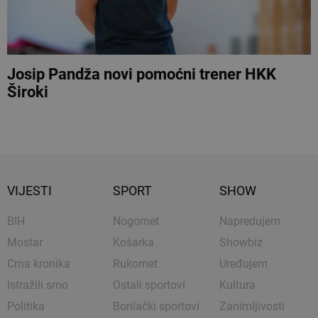
Josip Pandža novi pomoćni trener HKK
Široki
VIJESTI
SPORT
SHOW
BIH
Nogomet
Napredujem
Mostar
Košarka
Showbiz
Crna kronika
Rukomet
Uređujem
Istražili smo
Ostali sportovi
Kultura
Politika
Borilački sportovi
Zanimljivosti