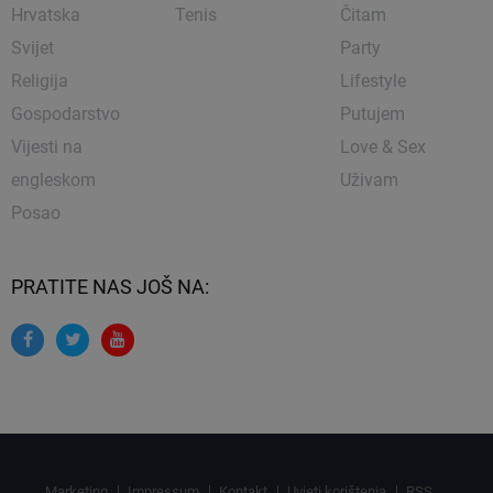
Hrvatska
Tenis
Čitam
Svijet
Party
Religija
Lifestyle
Gospodarstvo
Putujem
Vijesti na
Love & Sex
engleskom
Uživam
Posao
PRATITE NAS JOŠ NA:
Marketing
Impressum
Kontakt
Uvjeti korištenja
RSS