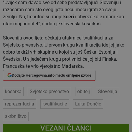
"Uvijek sam davao sve od sebe predstavljajući Sloveniju i
razočaran sam što ovog ljeta neću moći igrati za svoju
zemlju. No, trenutno su moje
kćeri
i obveze koje imam kao
otac moj prioritet", dodao je slovenski košarkaš.
Sloveniju ovog ljeta očekuju utakmice kvalifikacija za
Svjetsko prvenstvo. U prvom krugu kvalifikacija ide joj jako
dobro te drži vrh skupine u kojoj su još Češka, Estonija i
Švedska. U sljedećem krugu protivnici će joj biti Finska,
Francuska te vrlo vjerojatno Mađarska.
Dodajte Hercegovina.info među omiljene izvore
kosarka
Svjetsko prvenstvo
obitelj
Slovenija
reprezentacija
kvalifikacije
Luka Dončić
skrbništvo
VEZANI ČLANCI