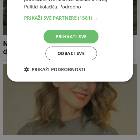
Politici kolačića.
Podrobno
PRIKAŽI SVE PARTNERE
(1581) →
PRIHVATI SVE
Na Rujištu otvoren adrenalinski park za
djecu, nosi ime Mirze Hume
ODBACI SVE
PRIKAŽI PODROBNOSTI