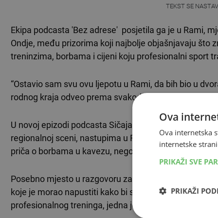
TEKST SE NASTA
Ekipa podcasta 'Bez adrese' posjetila ga je u Rami, mje
Ondje, među prizorima koji najbolje objašnjavaju što z
treninzima, borbama i cijeni koju profesionalni sport tr
“Ostavio sam svu ovu ljepotu u Rami, da bih bio u dvora
rodnog kraja odveo prema svakodnevnom radu u dvora
Ova internet
U novoj epizodi podcasta Sičaja govori o treninzima
Ova internetska s
regionalnoj sceni, nastupima u FNC-u i unutarnjoj moti
internetske strani
priča o borbama u kavezu, nego i o izborima koji se do
PRIKAŽI SVE PA
Posebno mjesto u razgovoru zauzima
Rama
, prostor 
PRIKAŽI PO
koje je morao napustiti kako bi se potpuno posvetio sp
profesionalnog treninga, jedna je od središnjih tema 