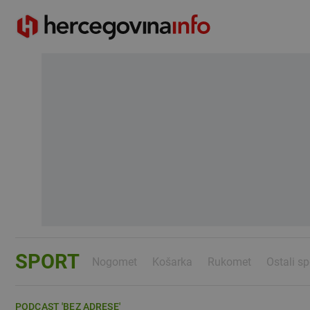
SPORT
Nogomet
Košarka
Rukomet
Ostali sp
PODCAST 'BEZ ADRESE'