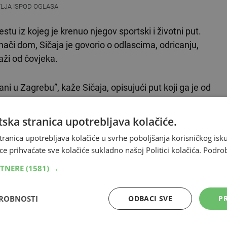
VLJA ISPOD OGLASA
stu iz kojeg je krenuo njegov sportski i životni put.
nači dom, Sičaja je govorio o odlascima, odricanju,
aži od čovjeka.
ni u Zagrebu”, kaže Sičaja, opisujući put koji ga je od
ni i životu podređenom treningu.
ska stranica upotrebljava kolačiće.
 u American Top Teamu
Zagreb
, dokazivanju na
tranica upotrebljava kolačiće u svrhe poboljšanja korisničkog i
vaciji koja ga gura naprijed. Njegova priča nije samo
ce prihvaćate sve kolačiće sukladno našoj Politici kolačića.
Podro
nose daleko od reflektora.
RTNERE
(1581) →
kojem se Sičaja vraća i iz kojeg crpi snagu, ali i mjesto
DROBNOSTI
ODBACI SVE
PR
ortu. Upravo taj kontrast, mir doma i težina
razgovora.