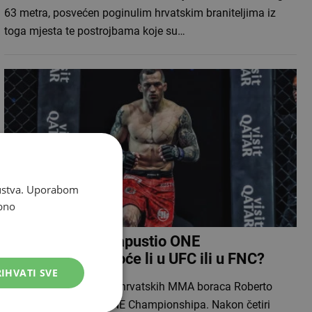
63 metra, posvećen poginulim hrvatskim braniteljima iz
toga mjesta te postrojbama koje su…
skustva. Uporabom
bno
Roberto Soldić napustio ONE
Championship, hoće li u UFC ili u FNC?
IHVATI SVE
Jedan od najpoznatijih hrvatskih MMA boraca Roberto
Soldić više nije član ONE Championshipa. Nakon četiri