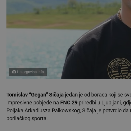
Hercegovina.info
Tomislav “Gegan” Sičaja
jedan je od boraca koji se 
impresivne pobjede na
FNC 29
priredbi u Ljubljani, g
Poljaka Arkadiusza Palkowskog, Sičaja je potvrdio da n
borilačkog sporta.