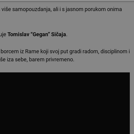
 s više samopouzdanja, ali i s jasnom porukom onima
čuje
Tomislav “Gegan” Sičaja
.
orcem iz Rame koji svoj put gradi radom, disciplinom i
pše iza sebe, barem privremeno.