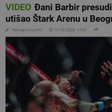
VIDEO
Đani Barbir presudio
utišao Štark Arenu u Beog
Hercegovina.info
31.05.2026. 13:01