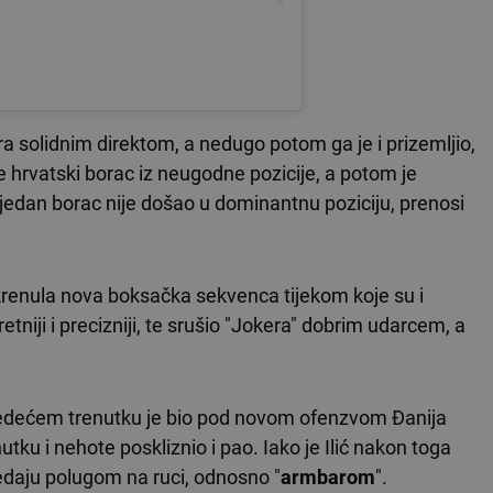
ra solidnim direktom, a nedugo potom ga je i prizemljio,
 je hrvatski borac iz neugodne pozicije, a potom je
h nijedan borac nije došao u dominantnu poziciju, prenosi
krenula nova boksačka sekvenca tijekom koje su i
retniji i precizniji, te srušio "Jokera" dobrim udarcem, a
sljedećem trenutku je bio pod novom ofenzvom Đanija
utku i nehote poskliznio i pao. Iako je Ilić nakon toga
 predaju polugom na ruci, odnosno "
armbarom
".