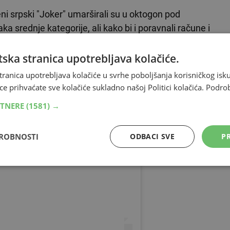
eni srpski "Joker" umarširali su u oktogon pod
aka srednje kategorije, ali kako bi i poravnali račune i
ji su se akumulirali tijekom posljednjih pet godina
ska stranica upotrebljava kolačiće.
tranica upotrebljava kolačiće u svrhe poboljšanja korisničkog i
nzicija, a u kojem je 28-godišnji hrvatski borac na
ce prihvaćate sve kolačiće sukladno našoj Politici kolačića.
Podro
svestranost te prisiljavanjem na predaju u prvoj rundi
RTNERE
(1581) →
DROBNOSTI
ODBACI SVE
PR