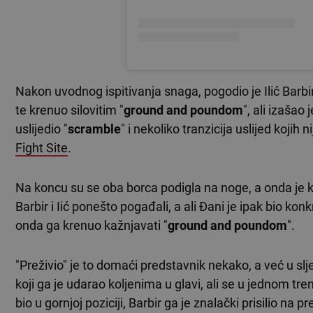
Nakon uvodnog ispitivanja snaga, pogodio je Ilić Barbi
te krenuo silovitim "
ground and poundom
", ali izašao
uslijedio "
scramble
" i nekoliko tranzicija uslijed koji
Fight Site
.
Na koncu su se oba borca podigla na noge, a onda je 
Barbir i Iić ponešto pogađali, a ali Đani je ipak bio konk
onda ga krenuo kažnjavati "
ground and poundom
".
"Preživio" je to domaći predstavnik nekako, a već u 
koji ga je udarao koljenima u glavi, ali se u jednom tren
bio u gornjoj poziciji, Barbir ga je znalački prisilio na