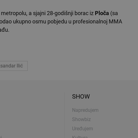
metropolu, a sjajni 28-godišnji borac iz
Ploča
(sa
dodao ukupno osmu pobjedu u profesionalnoj MMA
lađu.
sandar Ilić
SHOW
Napredujem
Showbiz
Uređujem
i
Kultura