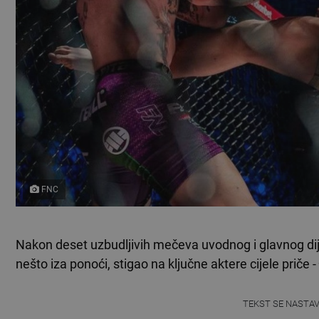
FNC
Nakon deset uzbudljivih mečeva uvodnog i glavnog dij
nešto iza ponoći, stigao na ključne aktere cijele priče -
TEKST SE NASTA