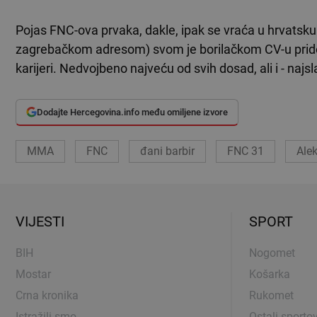
Pojas FNC-ova prvaka, dakle, ipak se vraća u hrvatsku 
zagrebačkom adresom) svom je borilačkom CV-u pri
karijeri. Nedvojbeno najveću od svih dosad, ali i - najs
Dodajte Hercegovina.info među omiljene izvore
MMA
FNC
đani barbir
FNC 31
Alek
VIJESTI
SPORT
BIH
Nogomet
Mostar
Košarka
Crna kronika
Rukomet
Istražili smo
Ostali sportov