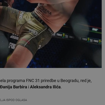
ela programa FNC 31 priredbe u Beogradu, red je,
Đanija Barbira
i
Aleksandra Ilića
.
VLJA ISPOD OGLASA