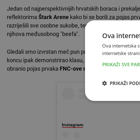
Jedan od najperspektivnijih hrvatskih boraca i prekalj
reflektorima
Štark Arene
kako bi se borili za pojas prv
razriješili sve osobne sukobe, tenzije i netrpeljivost ko
njihova međusobnog "beefa".
Ova internet
Ova internetska s
Gledali smo izvrstan meč pun preokreta, razmjena i tra
internetske strani
koncu ipak demonstrirao klasu, tehničku potkovanost i 
PRIKAŽI SVE PA
obranio pojas prvaka
FNC-ove srednje divizije
.
PRIKAŽI PO
Instagram