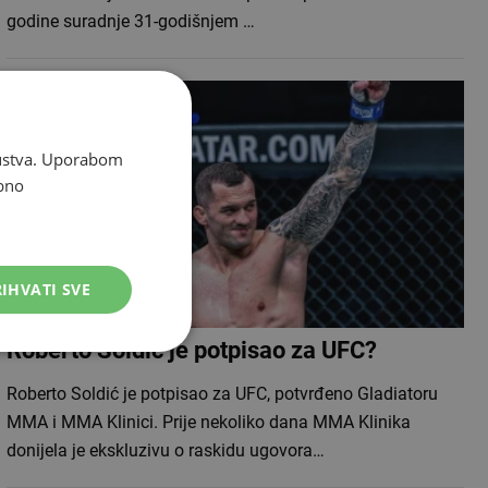
godine suradnje 31-godišnjem …
skustva. Uporabom
bno
IHVATI SVE
Roberto Soldić je potpisao za UFC?
Roberto Soldić je potpisao za UFC, potvrđeno Gladiatoru
MMA i MMA Klinici. Prije nekoliko dana MMA Klinika
donijela je ekskluzivu o raskidu ugovora…