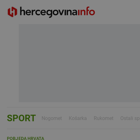
SPORT
Nogomet
Košarka
Rukomet
Ostali sp
POBJEDA HRVATA