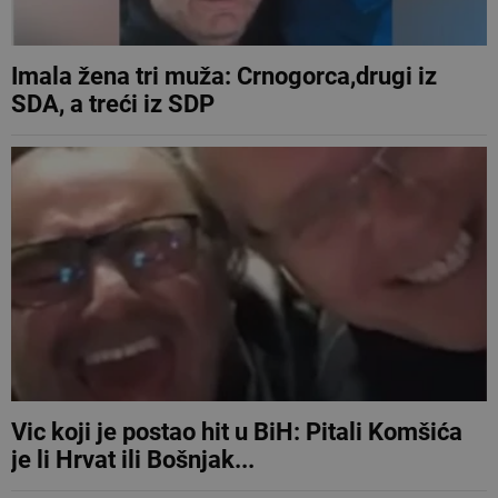
Imala žena tri muža: Crnogorca,drugi iz
SDA, a treći iz SDP
Vic koji je postao hit u BiH: Pitali Komšića
je li Hrvat ili Bošnjak...