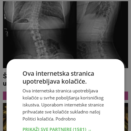
Ova internetska stranica
Šef stranačke mladeži: 'Djed mi je bio
upotrebljava kolačiće.
ustaša, a baka partizanka'
Ova internetska stranica upotrebljava
NAJNOVIJE
kolačiće u svrhe poboljšanja korisničkog
iskustva. Uporabom internetske stranice
prihvaćate sve kolačiće sukladno našoj
Politici kolačića.
Podrobno
PRIKAŽI SVE PARTNERE
(1581) →