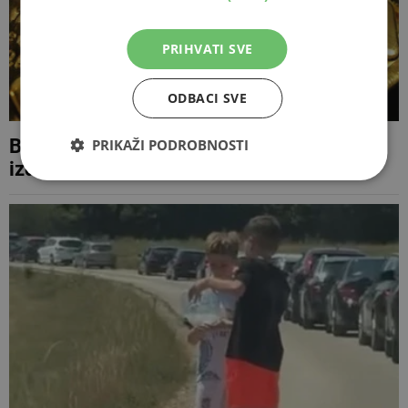
PRIHVATI SVE
ODBACI SVE
Britanci iz starih mobitela i računala
PRIKAŽI PODROBNOSTI
izdvajaju zlato