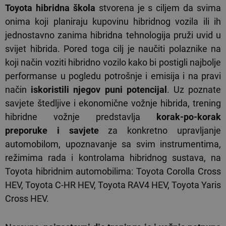
Toyota hibridna škola
stvorena je s ciljem da svima
onima koji planiraju kupovinu hibridnog vozila ili ih
jednostavno zanima hibridna tehnologija pruži uvid u
svijet hibrida. Pored toga cilj je naučiti polaznike na
koji način voziti hibridno vozilo kako bi postigli najbolje
performanse u pogledu potrošnje i emisija i na pravi
način
iskoristili njegov puni potencijal
. Uz poznate
savjete štedljive i ekonomične vožnje hibrida, trening
hibridne vožnje predstavlja
korak-po-korak
preporuke i savjete
za konkretno upravljanje
automobilom, upoznavanje sa svim instrumentima,
režimima rada i kontrolama hibridnog sustava, na
Toyota hibridnim automobilima: Toyota Corolla Cross
HEV, Toyota C-HR HEV, Toyota RAV4 HEV, Toyota Yaris
Cross HEV.