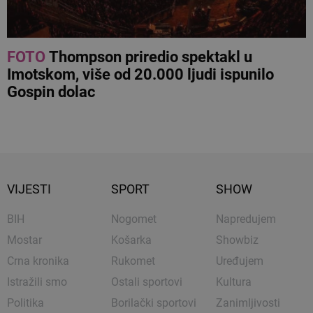
FOTO
Thompson priredio spektakl u
Imotskom, više od 20.000 ljudi ispunilo
Gospin dolac
VIJESTI
SPORT
SHOW
BIH
Nogomet
Napredujem
Mostar
Košarka
Showbiz
Crna kronika
Rukomet
Uređujem
Istražili smo
Ostali sportovi
Kultura
Politika
Borilački sportovi
Zanimljivosti