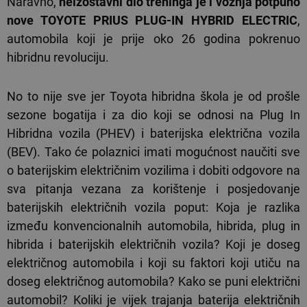
Naravno,
neizostavni dio treninga je i vožnja potpuno
nove TOYOTE PRIUS PLUG-IN HYBRID ELECTRIC
,
automobila koji je prije oko 26 godina pokrenuo
hibridnu revoluciju.
No to nije sve jer Toyota hibridna škola je od prošle
sezone bogatija i za dio koji se odnosi na Plug In
Hibridna vozila (PHEV) i baterijska električna vozila
(BEV). Tako će polaznici imati mogućnost naučiti sve
o baterijskim električnim vozilima i dobiti odgovore na
sva pitanja vezana za korištenje i posjedovanje
baterijskih električnih vozila poput: Koja je razlika
između konvencionalnih automobila, hibrida, plug in
hibrida i baterijskih električnih vozila? Koji je doseg
električnog automobila i koji su faktori koji utiču na
doseg električnog automobila? Kako se puni električni
automobil? Koliki je vijek trajanja baterija električnih