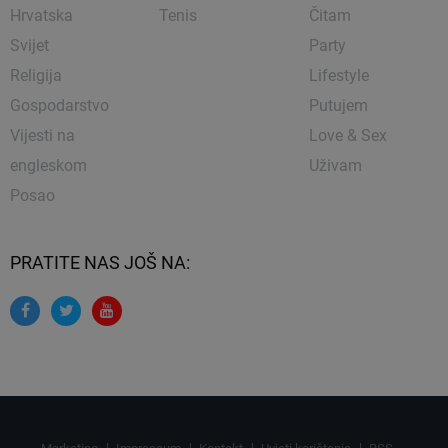
Hrvatska
Tenis
Čitam
Svijet
Party
Religija
Lifestyle
Gospodarstvo
Putujem
Vijesti na
Love & Sex
engleskom
Uživam
Posao
PRATITE NAS JOŠ NA: