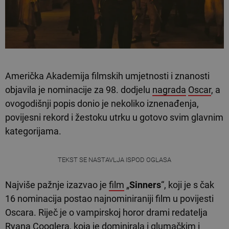
Američka Akademija filmskih umjetnosti i znanosti
objavila je nominacije za 98. dodjelu
nagrada
Oscar
, a
ovogodišnji popis donio je nekoliko iznenađenja,
povijesni rekord i žestoku utrku u gotovo svim glavnim
kategorijama.
TEKST SE NASTAVLJA ISPOD OGLASA
Najviše pažnje izazvao je
film
„
Sinners
“, koji je s čak
16 nominacija postao najnominiraniji film u povijesti
Oscara. Riječ je o vampirskoj horor drami redatelja
Ryana Cooglera, koja je dominirala i glumačkim i