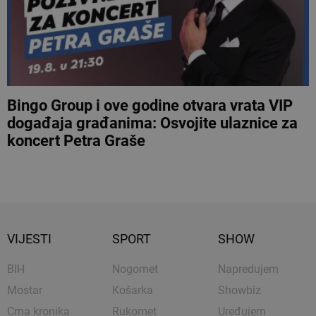
Bingo Group i ove godine otvara vrata VIP
događaja građanima: Osvojite ulaznice za
koncert Petra Graše
VIJESTI
SPORT
SHOW
BIH
Nogomet
Napredujem
Mostar
Košarka
Showbiz
Crna kronika
Rukomet
Uređujem