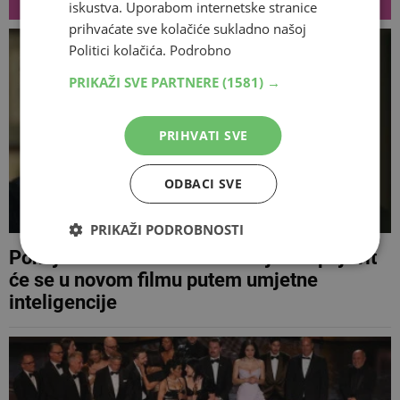
VEZANI ČLANCI
iskustva. Uporabom internetske stranice
prihvaćate sve kolačiće sukladno našoj
Politici kolačića.
Podrobno
PRIKAŽI SVE PARTNERE
(1581) →
PRIHVATI SVE
ODBACI SVE
PRIKAŽI PODROBNOSTI
Pokojna američka filmska zvijezda pojavit
će se u novom filmu putem umjetne
inteligencije