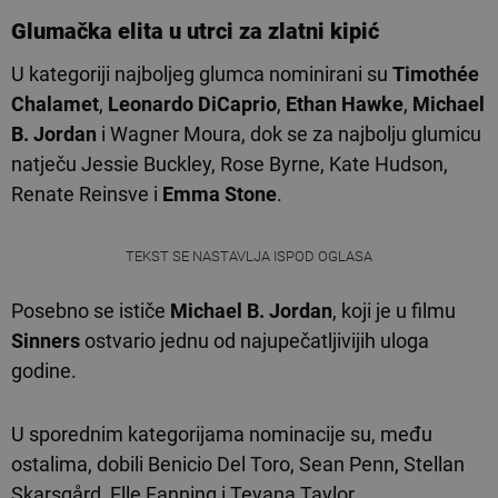
Glumačka elita u utrci za zlatni kipić
U kategoriji najboljeg glumca nominirani su
Timothée
Chalamet
,
Leonardo DiCaprio
,
Ethan Hawke
,
Michael
B. Jordan
i Wagner Moura, dok se za najbolju glumicu
natječu Jessie Buckley, Rose Byrne, Kate Hudson,
Renate Reinsve i
Emma Stone
.
TEKST SE NASTAVLJA ISPOD OGLASA
Posebno se ističe
Michael B. Jordan
, koji je u filmu
Sinners
ostvario jednu od najupečatljivijih uloga
godine.
U sporednim kategorijama nominacije su, među
ostalima, dobili Benicio Del Toro, Sean Penn, Stellan
Skarsgård, Elle Fanning i Teyana Taylor.