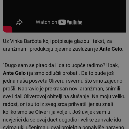
Uz Vinka Barčota koji potpisuje glazbu i tekst, za
aranžman i produkciju pjesme zaslužan je
Ante Gelo
.
"Dugo sam se pitao da li da to uopće radimo?! Ipak,
Ante Gelo
i ja smo odlučili probati. Da to bude još
jedna naša posveta Oliveru i svemu što smo zajedno
prošli. Napravio je prekrasan novi aranžman, snimili
sve i dali Oliverovoj obitelji na slušanje. Na moju veliku
radost, oni su to iz sveg srca prihvatili jer su znali
koliko smo se Oliver i ja voljeli. Još uvijek sam u
nevjerici da se ovaj duet dogodio i velike zahvale idu
svima uključenima u ovaj projekt a ponajviše naravno