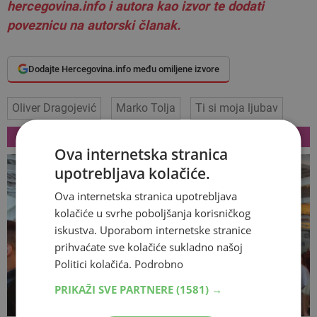
hercegovina.info i autora kao izvor te dodati
poveznicu na autorski članak.
Dodajte Hercegovina.info među omiljene izvore
Oliver Dragojević
Marko Tolja
Ti si moja ljubav
VEZANI ČLANCI
Ova internetska stranica
upotrebljava kolačiće.
Ova internetska stranica upotrebljava
kolačiće u svrhe poboljšanja korisničkog
iskustva. Uporabom internetske stranice
prihvaćate sve kolačiće sukladno našoj
Politici kolačića.
Podrobno
PRIKAŽI SVE PARTNERE
(1581) →