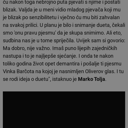
ću nakon toga nebrojno puta pjevati s njime i postati
blizak. Valjda je u meni vidio mladog pjevača koji mu
je blizak po senzibilitetu i vječno ću mu biti zahvalan
na svakoj prilici. U planu je bilo i snimanje dueta, čekali
smo 'onu pravu pjesmu' da je skupa snimimo. Ali eto,
sudbina nas je u tome spriječila. Uvijek sam si govorio:
Ma dobro, nije važno. Imaš puno lijepih zajedničkih
nastupa i to je najljepše sjećanje. I onda te nakon
toliko godina život opet demantira i pošalje ti pjesmu
Vinka Barčota na kojoj je nasnimljen Oliverov glas. I tu
se rodi ideja o duetu", istaknuo je
Marko Tolja
.