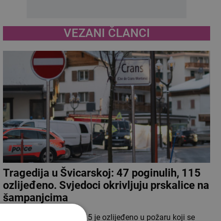
VEZANI ČLANCI
Tragedija u Švicarskoj: 47 poginulih, 115
ozlijeđeno. Svjedoci okrivljuju prskalice na
šampanjcima
47 ljudi poginulo je, a 115 je ozlijeđeno u požaru koji se