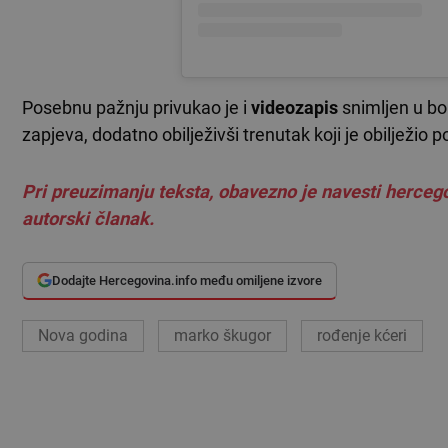
Posebnu pažnju privukao je i
videozapis
snimljen u bo
zapjeva, dodatno obilježivši trenutak koji je obilježio 
Pri preuzimanju teksta, obavezno je navesti hercego
autorski članak.
Dodajte Hercegovina.info među omiljene izvore
Nova godina
marko škugor
rođenje kćeri