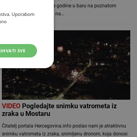
dogodio na dočeku Nove godine u baru na poznatom
skijalištu Crans-Montani na…
skustva. Uporabom
bno
IHVATI SVE
VIDEO
Pogledajte snimku vatrometa iz
zraka u Mostaru
Čitatelj portala Hercegovina.info poslao nam je atraktivnu
snimku vatrometa iz zraka, snimljenu dronom, koja donosi