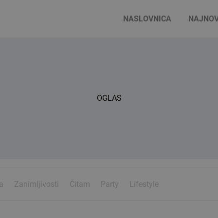
NASLOVNICA
NAJNOV
OGLAS
a
Zanimljivosti
Čitam
Party
Lifestyle