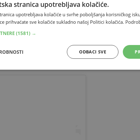
ska stranica upotrebljava kolačiće.
VLJA ISPOD OGLASA
tranica upotrebljava kolačiće u svrhe poboljšanja korisničkog i
ce prihvaćate sve kolačiće sukladno našoj Politici kolačića.
Podro
ke županije
1. siječnja točno u ponoć, što je Škugor
RTNERE
(1581) →
ma.
DROBNOSTI
ODBACI SVE
PR
 kojoj je kćer nazvao “
princesom
” te svima poželio