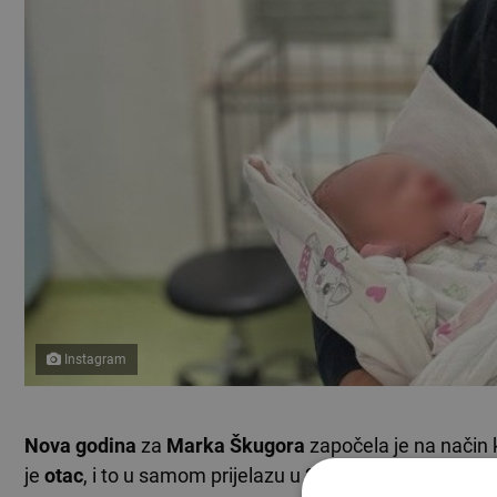
Instagram
Nova godina
za
Marka Škugora
započela je na način ko
je
otac
, i to u samom prijelazu u 2026. godinu.