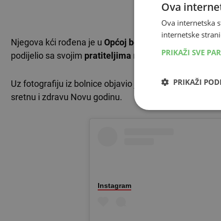
Ova internet
TEKST SE NASTA
Ova internetska s
internetske strani
Njegova kći rođena je u
Općoj bolnici Šibensko-knins
PRIKAŽI SVE PA
podijelio sa svojim
pratiteljima
na društvenim mreža
PRIKAŽI PO
Uz fotografiju iz bolnice objavio je i
emotivnu poruku
u
sretnu i zdravu Novu godinu.
Instagram