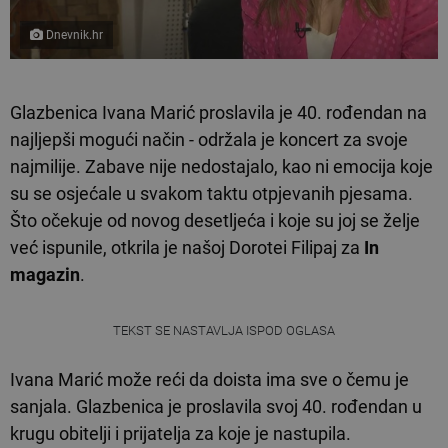
Dnevnik.hr
Glazbenica Ivana Marić proslavila je 40. rođendan na
najljepši mogući način - održala je koncert za svoje
najmilije. Zabave nije nedostajalo, kao ni emocija koje
su se osjećale u svakom taktu otpjevanih pjesama.
Što očekuje od novog desetljeća i koje su joj se želje
već ispunile, otkrila je našoj Dorotei Filipaj za
In
magazin
.
TEKST SE NASTAVLJA ISPOD OGLASA
Ivana Marić može reći da doista ima sve o čemu je
sanjala. Glazbenica je proslavila svoj 40. rođendan u
krugu obitelji i prijatelja za koje je nastupila.