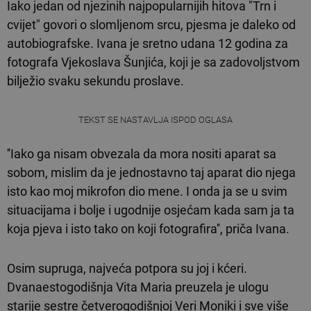
Iako jedan od njezinih najpopularnijih hitova "Trn i
cvijet" govori o slomljenom srcu, pjesma je daleko od
autobiografske. Ivana je sretno udana 12 godina za
fotografa Vjekoslava Šunjića, koji je sa zadovoljstvom
bilježio svaku sekundu proslave.
TEKST SE NASTAVLJA ISPOD OGLASA
''Iako ga nisam obvezala da mora nositi aparat sa
sobom, mislim da je jednostavno taj aparat dio njega
isto kao moj mikrofon dio mene. I onda ja se u svim
situacijama i bolje i ugodnije osjećam kada sam ja ta
koja pjeva i isto tako on koji fotografira'', priča Ivana.
Osim supruga, najveća potpora su joj i kćeri.
Dvanaestogodišnja Vita Maria preuzela je ulogu
starije sestre četverogodišnjoj Veri Moniki i sve više