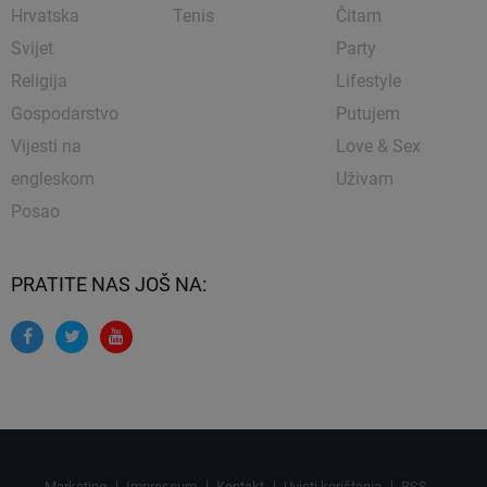
Hrvatska
Tenis
Čitam
Svijet
Party
Religija
Lifestyle
Gospodarstvo
Putujem
Vijesti na
Love & Sex
engleskom
Uživam
Posao
PRATITE NAS JOŠ NA:
Marketing
Impressum
Kontakt
Uvjeti korištenja
RSS