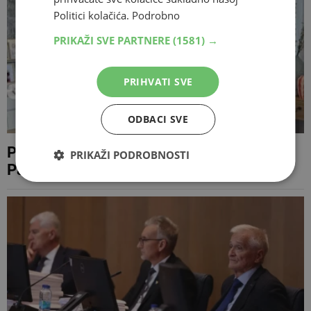
Politici kolačića.
Podrobno
PRIKAŽI SVE PARTNERE
(1581) →
PRIHVATI SVE
ODBACI SVE
Pogledajte impresivnu 'Lego sobu' i stan
PRIKAŽI PODROBNOSTI
Pamele Ramljak