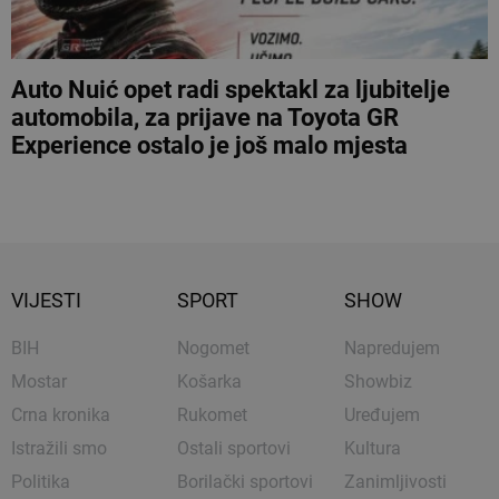
Auto Nuić opet radi spektakl za ljubitelje
automobila, za prijave na Toyota GR
Experience ostalo je još malo mjesta
VIJESTI
SPORT
SHOW
BIH
Nogomet
Napredujem
Mostar
Košarka
Showbiz
Crna kronika
Rukomet
Uređujem
Istražili smo
Ostali sportovi
Kultura
Politika
Borilački sportovi
Zanimljivosti