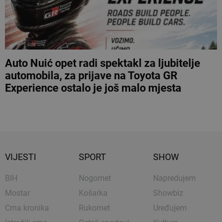
Auto Nuić opet radi spektakl za ljubitelje
automobila, za prijave na Toyota GR
Experience ostalo je još malo mjesta
VIJESTI
SPORT
SHOW
BIH
Nogomet
Napredujem
Mostar
Košarka
Showbiz
Crna kronika
Rukomet
Uređujem