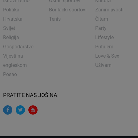
Istražili smo
Ostali sportovi
Kultura
Politika
Borilački sportovi
Zanimljivosti
Hrvatska
Tenis
Čitam
Svijet
Party
Religija
Lifestyle
Gospodarstvo
Putujem
Vijesti na
Love & Sex
engleskom
Uživam
Posao
PRATITE NAS JOŠ NA: