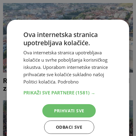
Ova internetska stranica
upotrebljava kolačiće.
Ova internetska stranica upotrebljava
kolačiće u svrhe poboljšanja korisničkog
iskustva. Uporabom internetske stranice
prihvaćate sve kolačiće sukladno našoj
Raspisan novi natječaj vrijedan 70.000 KM
Politici kolačića.
Podrobno
za zgradu Autocesta FBiH u Mostaru
PRIKAŽI SVE PARTNERE
(1581) →
PRIHVATI SVE
ODBACI SVE