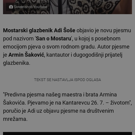
Screenshot/Youtube
Mostarski glazbenik
Adi Šoše
objavio je novu pjesmu
pod nazivom '
San o Mostaru
', u kojoj s posebnom
emocijom pjeva o svom rodnom gradu. Autor pjesme
je
Armin Šaković
, kantautor i dugogodišnji prijatelj
glazbenika.
TEKST SE NASTAVLJA ISPOD OGLASA
''Predivna pjesma našeg maestra i brata Armina
Šakovića. Pjevamo je na Kantarevcu 26. 7. – životom'',
poručio je Adi uz objavu pjesme na društvenim
mrežama.