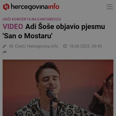
UOČI KONCERTA NA KANTAREVCU
VIDEO
Adi Šoše objavio pjesmu
'San o Mostaru'
M. Ćorić/ Hercegovina.info
18.06.2025. 09:45