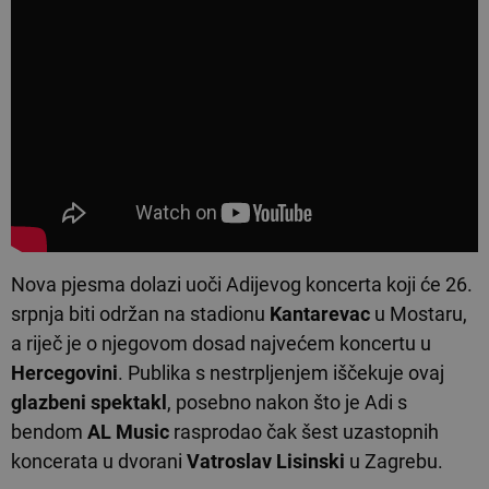
Nova pjesma dolazi uoči Adijevog koncerta koji će 26.
srpnja biti održan na stadionu
Kantarevac
u Mostaru,
a riječ je o njegovom dosad najvećem koncertu u
Hercegovini
. Publika s nestrpljenjem iščekuje ovaj
glazbeni spektakl
, posebno nakon što je Adi s
bendom
AL Music
rasprodao čak šest uzastopnih
koncerata u dvorani
Vatroslav Lisinski
u Zagrebu.