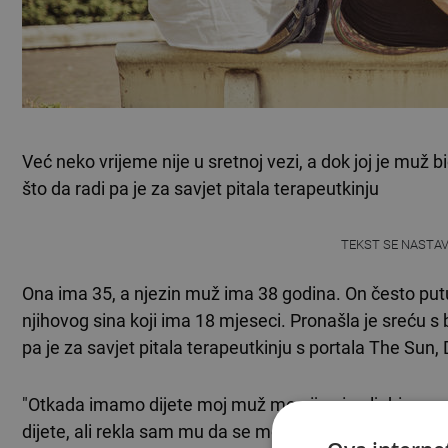
Već neko vrijeme nije u sretnoj vezi, a dok joj je muž
što da radi pa je za savjet pitala terapeutkinju
TEKST SE NASTA
Ona ima 35, a njezin muž ima 38 godina. On često put
njihovog sina koji ima 18 mjeseci. Pronašla je sreću s b
pa je za savjet pitala terapeutkinju s portala The Sun, 
"Otkada imamo dijete moj muž me nije ni poljubio, a naš
dijete, ali rekla sam mu da se mora promijeniti prije to