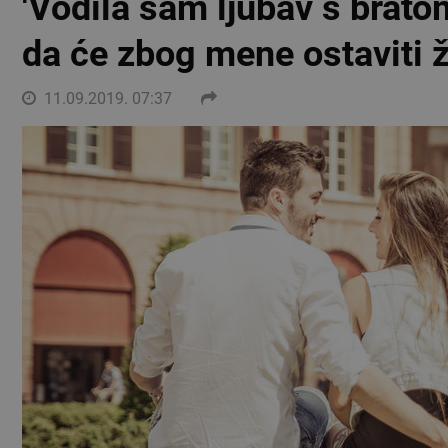
'Vodila sam ljubav s brat
da će zbog mene ostaviti ž
11.09.2019. 07:37