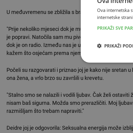
Ova internet
Ova internetska s
U međuvremenu se zbližila s bratom svojeg muža, koji i
internetske strani
PRIKAŽI SVE PA
"Prije nekoliko mjeseci dok je muž bio na putu, pokvari
je popravi. Natočila sam mu pivo, a sebi vino. Sin mi 
dok je on radio. Između nas je uvijek postojala određ
PRIKAŽI PO
kažem što osjećam prema njemu."
Počeli su razgovarati i priznao joj je kako nije sretan u 
ona žena, a vrlo brzo su završili u krevetu.
"Stalno smo se nalazili i vodili ljubav. Čak želi ostavit
nisam baš sigurna. Možda smo prerazličiti. Moj ljubavn
razmišljam što trebam napraviti."
Deidre joj je odgovorila: Seksualna energija može izblije