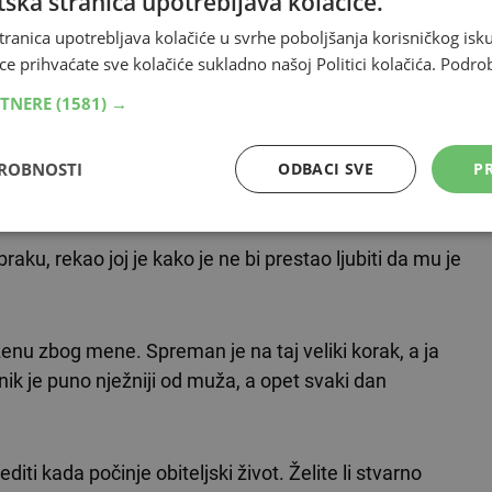
ska stranica upotrebljava kolačiće.
tranica upotrebljava kolačiće u svrhe poboljšanja korisničkog i
ma 36 godina, u braku je i ima četiri kćeri.
ce prihvaćate sve kolačiće sukladno našoj Politici kolačića.
Podro
RTNERE
(1581) →
la mi se slavina i pitala sam njegovog brata da mi
je spavao. Napila sam se od boce vina koju sam popila
ena kemija, a alkohol mi je dao dodatnu hrabrost da mu
DROBNOSTI
ODBACI SVE
PR
braku, rekao joj je kako je ne bi prestao ljubiti da mu je
i ženu zbog mene. Spreman je na taj veliki korak, a ja
ik je puno nježniji od muža, a opet svaki dan
diti kada počinje obiteljski život. Želite li stvarno