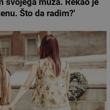
om svojega muža. Rekao je
enu. Što da radim?'