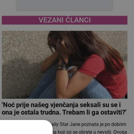
VEZANI ČLANCI
'Noć prije našeg vjenčanja seksali su se i
ona je ostala trudna. Trebam li ga ostaviti?'
Terapeutkinja portala Daily Star Jane poznata je po dobrim
savjetima koje daje svima koji joj se obrate u nevolji. Ovoga