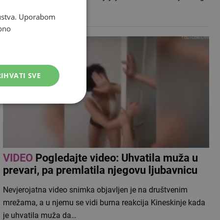
puta,…
skustva. Uporabom
bno
IHVATI SVE
VIDEO
Pogledajte video: Uhvatila muža u
prevari, pa premlatila njegovu ljubavnicu
Nevjerojatna video snimka objavljen je na društvenim
mrežama, a u njemu se vidi burna reakcija Kineskinje kada
je uhvatila muža da…