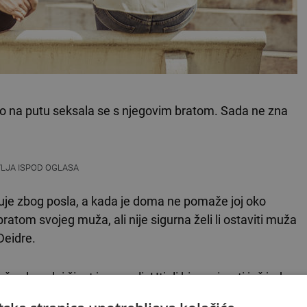
 bio na putu seksala se s njegovim bratom. Sada ne zna
VLJA ISPOD OGLASA
uje zbog posla, a kada je doma ne pomaže joj oko
ratom svojeg muža, ali nije sigurna želi li ostaviti muža
Deidre.
 seksualni život je na nuli. Htjeli bismo imati još jedno
ga."