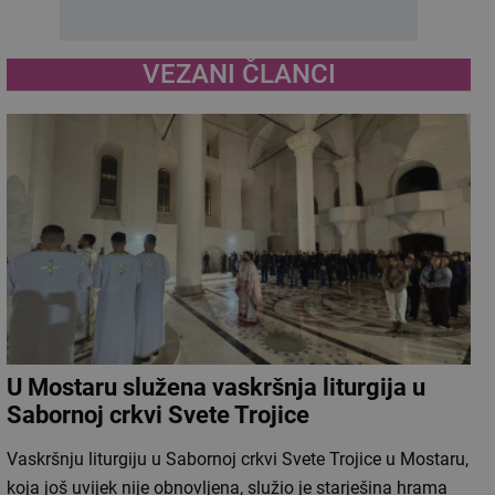
VEZANI ČLANCI
U Mostaru služena vaskršnja liturgija u
Sabornoj crkvi Svete Trojice
Vaskršnju liturgiju u Sabornoj crkvi Svete Trojice u Mostaru,
koja još uvijek nije obnovljena, služio je starješina hrama