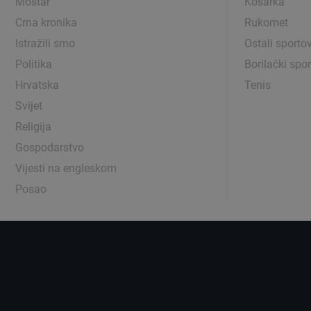
Mostar
Košarka
Crna kronika
Rukomet
Istražili smo
Ostali sportov
Politika
Borilački spor
Hrvatska
Tenis
Svijet
Religija
Gospodarstvo
Vijesti na engleskom
Posao