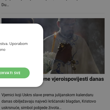
Du…
skustva. Uporabom
bno
IHVATI SVE
Vjernici pravoslavne vjeroispovijesti danas
slave Uskrs
Vjernici koji Uskrs slave prema julijanskom kalendaru
danas obilježavaju najveći kršćanski blagdan, Kristovo
uskrsnuće, simbol pobjede života…