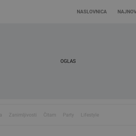
NASLOVNICA
NAJNOV
OGLAS
a
Zanimljivosti
Čitam
Party
Lifestyle