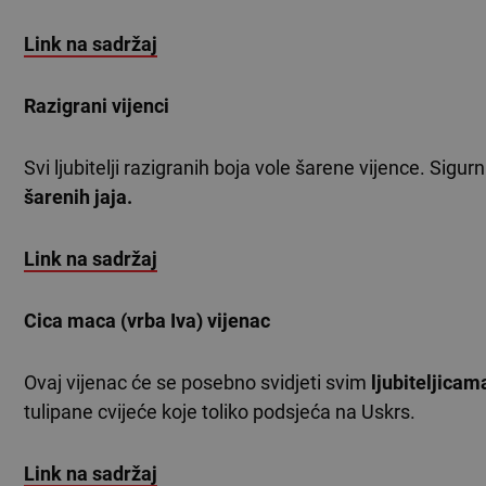
Link na sadržaj
Razigrani vijenci
Svi ljubitelji razigranih boja vole šarene vijence. Sigur
šarenih jaja.
Link na sadržaj
Cica maca (vrba Iva) vijenac
Ovaj vijenac će se posebno svidjeti svim
ljubiteljicam
tulipane cvijeće koje toliko podsjeća na Uskrs.
Link na sadržaj