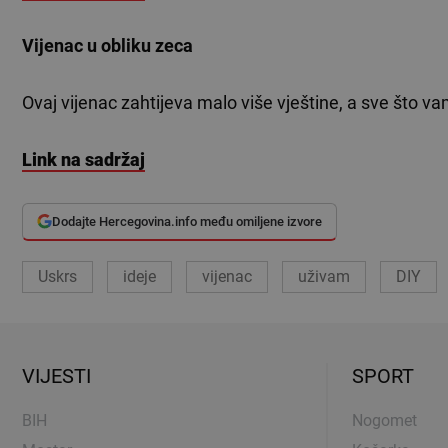
Vijenac u obliku zeca
Ovaj vijenac zahtijeva malo više vještine, a sve što v
Link na sadržaj
Dodajte Hercegovina.info među omiljene izvore
Uskrs
ideje
vijenac
uživam
DIY
VIJESTI
SPORT
BIH
Nogomet