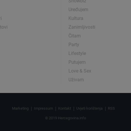
Showbiz
Uređujem
i
Kultura
tovi
Zanimljivosti
Čitam
Party
Lifestyle
Putujem
Love & Sex
Uživam
Marketing
Impressum
Kontakt
Uvjeti korištenja
RSS
© 2019 Hercegovina.info