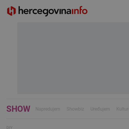
SHOW
Napredujem
Showbiz
Uređujem
Kultur
DIY