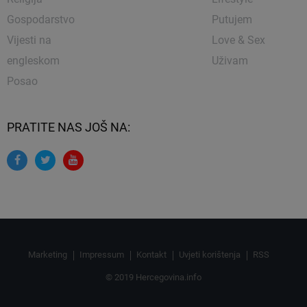
Gospodarstvo
Putujem
Vijesti na
Love & Sex
engleskom
Uživam
Posao
PRATITE NAS JOŠ NA:
Marketing
Impressum
Kontakt
Uvjeti korištenja
RSS
© 2019 Hercegovina.info