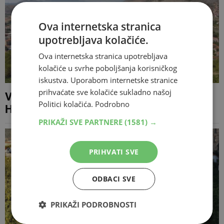
Ova internetska stranica
upotrebljava kolačiće.
Ova internetska stranica upotrebljava
kolačiće u svrhe poboljšanja korisničkog
iskustva. Uporabom internetske stranice
prihvaćate sve kolačiće sukladno našoj
Vremenska prognoza za Mostar i
Politici kolačića.
Podrobno
Hercegovinu - 9.07.2026
PRIKAŽI SVE PARTNERE
(1581) →
PRIHVATI SVE
ODBACI SVE
PRIKAŽI PODROBNOSTI