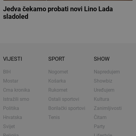
Jedva čekamo probati novi Lino Lada
sladoled
VIJESTI
SPORT
SHOW
BIH
Nogomet
Napredujem
Mostar
Košarka
Showbiz
Crna kronika
Rukomet
Uređujem
Istražili smo
Ostali sportovi
Kultura
Politika
Borilački sportovi
Zanimljivosti
Hrvatska
Tenis
Čitam
Svijet
Party
Religija
Lifestyle