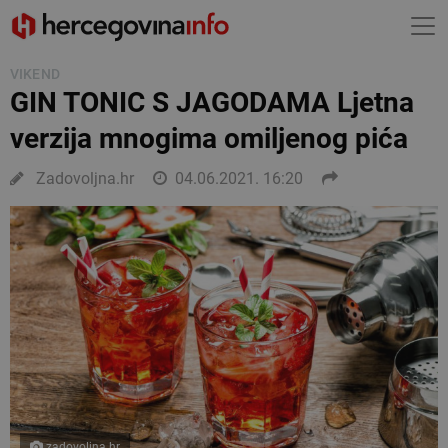
VIKEND
GIN TONIC S JAGODAMA Ljetna
verzija mnogima omiljenog pića
Zadovoljna.hr
04.06.2021. 16:20
zadovoljna.hr