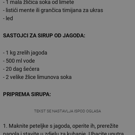
- 1 mala žličica soka od limete
- listići mente ili grančica timijana za ukras
- led
SASTOJCI ZA SIRUP OD JAGODA:
- 1 kg zrelih jagoda
- 500 ml vode
- 20 dag šećera
- 2 velike žlice limunova soka
PRIPREMA SIRUPA:
TEKST SE NASTAVLJA ISPOD OGLASA
1. Maknite peteljke s jagoda, operite ih, prerežite
napola i stavite u zdjelu za kuhanje. Ubacite unutra