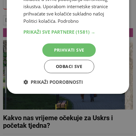
Dodajte Hercegovina.info među omiljene izvore
iskustva. Uporabom internetske stranice
prihvaćate sve kolačiće sukladno našoj
Božić
blagdani
prejedanje
forma
Politici kolačića.
Podrobno
VEZANI ČLANCI
PRIKAŽI SVE PARTNERE
(1581) →
PRIHVATI SVE
ODBACI SVE
PRIKAŽI PODROBNOSTI
Kakvo nas vrijeme očekuje za Uskrs i
početak tjedna?