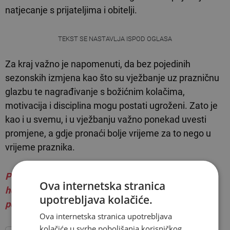
natjecanje s prijateljima i obitelji.
TEKST SE NASTAVLJA ISPOD OGLASA
Za kraj važno je napomenuti, da bez pojedinih
sezonskih izmjena kao što su vježbanje uz prazničnu
glazbu te nagrađivanje s božićnim kolačima,
motivacija i disciplina mogu postati ugroženi. Zato je
kao i u svemu, i u vježbanju važno ponekad uvesti
promjene, a gdje pronaći bolje vrijeme za to nego u
vrijeme praznika.
Pri preuzimanju teksta, obavezno je navesti
Ova internetska stranica
hercegovina.info i autora kao izvor te dodati
upotrebljava kolačiće.
poveznicu na autorski članak.
Ova internetska stranica upotrebljava
kolačiće u svrhe poboljšanja korisničkog