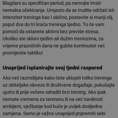
Blagdani su specifičan period, pa nemojte imati
nerealna očekivanja. Umjesto da se trudite održati isti
intenzitet treninga kao I obično, postavite si manji cilj,
poput dva do tri kraća treninga tjedno. To će vam
pomoći da ostanete aktivni bez previše stresa.
Ukoliko ste skloni rjeđim ali dužim treninzima, za
vrijeme prazničnih dana ne gubite kontinuitet već
promijenite taktiku!
Unaprijed isplanirajte svoj tjedni raspored
Ako već razmišljate kako ćete uklopiti toliko treninga
uz obiteljske obveze ili društvene događaje, pokušajte
ujutro ili prije večere odraditi brzi trening. Ako ipak
nemate vremena za teretanu ili na već naviknuti
ambijent, vježbanje kod kuće je uvijek dosljedna
zamjena. Samo je važno unaprijed pripremiti sebi