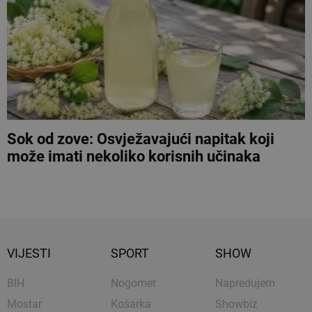
Sok od zove: Osvježavajući napitak koji
može imati nekoliko korisnih učinaka
VIJESTI
SPORT
SHOW
BIH
Nogomet
Napredujem
Mostar
Košarka
Showbiz