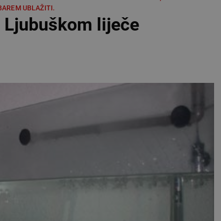
BAREM UBLAŽITI.
u Ljubuškom liječe