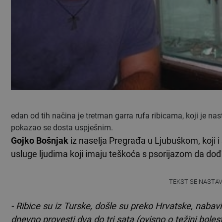
edan od tih načina je tretman garra rufa ribicama, koji je nast
pokazao se dosta uspješnim.
Gojko Bošnjak
iz naselja Pregrađa u Ljubuškom, koji i
usluge ljudima koji imaju teškoća s psorijazom da dođu 
TEKST SE NASTA
- Ribice su iz Turske, došle su preko Hrvatske, nabav
dnevno provesti dva do tri sata (ovisno o težini boles