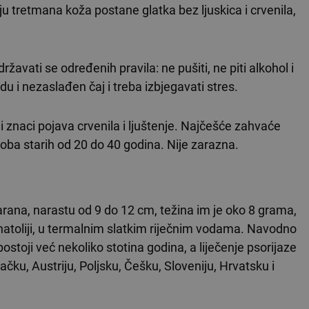
 tretmana koža postane glatka bez ljuskica i crvenila,
žavati se određenih pravila: ne pušiti, ne piti alkohol i
odu i nezaslađen čaj i treba izbjegavati stres.
ni znaci pojava crvenila i ljuštenje. Najčešće zahvaće
osoba starih od 20 do 40 godina. Nije zarazna.
šarana, narastu od 9 do 12 cm, težina im je oko 8 grama,
 Anatoliji, u termalnim slatkim riječnim vodama. Navodno
postoji već nekoliko stotina godina, a liječenje psorijaze
čku, Austriju, Poljsku, Češku, Sloveniju, Hrvatsku i