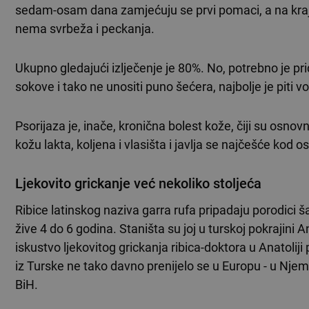
sedam-osam dana zamjećuju se prvi pomaci, a na kraju
nema svrbeža i peckanja.
Ukupno gledajući izlječenje je 80%. No, potrebno je pridr
sokove i tako ne unositi puno šećera, najbolje je piti v
Psorijaza je, inače, kronična bolest kože, čiji su osnov
kožu lakta, koljena i vlasišta i javlja se najčešće kod 
Ljekovito grickanje već nekoliko stoljeća
Ribice latinskog naziva garra rufa pripadaju porodici 
žive 4 do 6 godina. Staništa su joj u turskoj pokrajini
iskustvo ljekovitog grickanja ribica-doktora u Anatoliji 
iz Turske ne tako davno prenijelo se u Europu - u Njema
BiH.