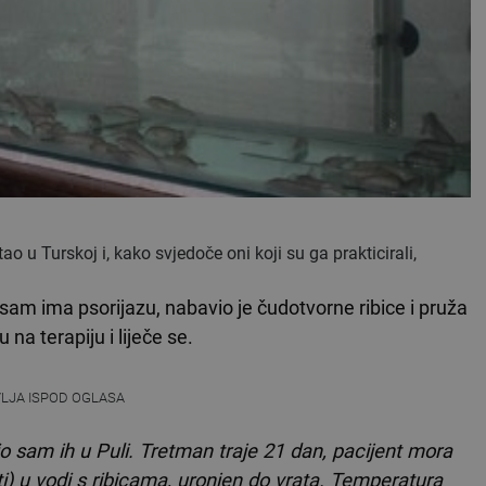
ao u Turskoj i, kako svjedoče oni koji su ga prakticirali,
 sam ima psorijazu, nabavio je čudotvorne ribice i pruža
na terapiju i liječe se.
VLJA ISPOD OGLASA
io sam ih u Puli. Tretman traje 21 dan, pacijent mora
ti) u vodi s ribicama, uronjen do vrata. Temperatura