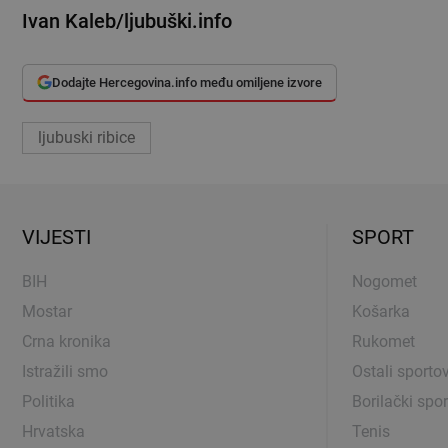
Ivan Kaleb/ljubuški.info
Dodajte Hercegovina.info među omiljene izvore
ljubuski ribice
VIJESTI
SPORT
BIH
Nogomet
Mostar
Košarka
Crna kronika
Rukomet
Istražili smo
Ostali sportov
Politika
Borilački spor
Hrvatska
Tenis