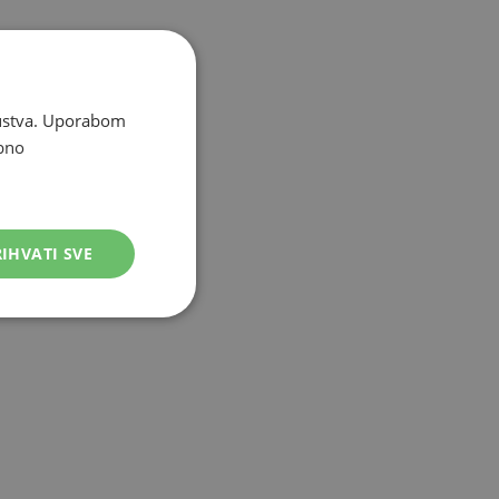
skustva. Uporabom
bno
IHVATI SVE