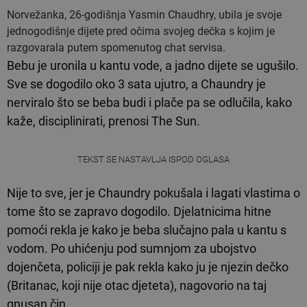
Norvežanka, 26-godišnja Yasmin Chaudhry, ubila je svoje
jednogodišnje dijete pred očima svojeg dečka s kojim je
razgovarala putem spomenutog chat servisa.
Bebu je uronila u kantu vode, a jadno dijete se ugušilo.
Sve se dogodilo oko 3 sata ujutro, a Chaundry je
nerviralo što se beba budi i plače pa se odlučila, kako
kaže, disciplinirati, prenosi The Sun.
TEKST SE NASTAVLJA ISPOD OGLASA
Nije to sve, jer je Chaundry pokušala i lagati vlastima o
tome što se zapravo dogodilo. Djelatnicima hitne
pomoći rekla je kako je beba slučajno pala u kantu s
vodom. Po uhićenju pod sumnjom za ubojstvo
dojenčeta, policiji je pak rekla kako ju je njezin dečko
(Britanac, koji nije otac djeteta), nagovorio na taj
gnusan čin.