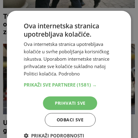
Tužiteljstvu predan muškarac koji je
osumnjičen da je usmrtio 28-godišnjeg
Ova internetska stranica
zeta
upotrebljava kolačiće.
Ova internetska stranica upotrebljava
kolačiće u svrhe poboljšanja korisničkog
iskustva. Uporabom internetske stranice
prihvaćate sve kolačiće sukladno našoj
Politici kolačića.
Podrobno
PRIKAŽI SVE PARTNERE
(1581) →
PRIHVATI SVE
ODBACI SVE
Uhićen osumnjičeni za ubojstvo 28-
godišnjaka u Sarajevu
PRIKAŽI PODROBNOSTI