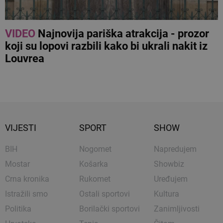
VIDEO
Najnovija pariška atrakcija - prozor
koji su lopovi razbili kako bi ukrali nakit iz
Louvrea
VIJESTI
SPORT
SHOW
BIH
Nogomet
Napredujem
Mostar
Košarka
Showbiz
Crna kronika
Rukomet
Uređujem
Istražili smo
Ostali sportovi
Kultura
Politika
Borilački sportovi
Zanimljivosti