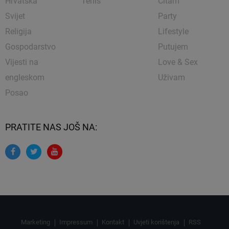
Hrvatska
Tenis
Čitam
Svijet
Party
Religija
Lifestyle
Gospodarstvo
Putujem
Vijesti na
Love & Sex
engleskom
Uživam
Posao
PRATITE NAS JOŠ NA:
Marketing
Impressum
Kontakt
Uvjeti korištenja
RSS