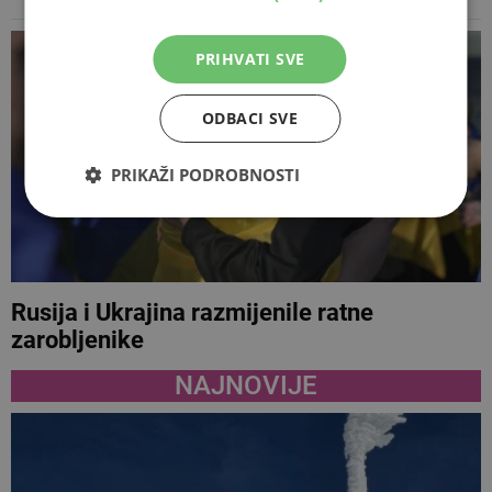
PRIHVATI SVE
ODBACI SVE
PRIKAŽI PODROBNOSTI
Rusija i Ukrajina razmijenile ratne
zarobljenike
NAJNOVIJE