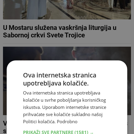
U Mostaru služena vaskršnja liturgija u
Sabornoj crkvi Svete Trojice
Ova internetska stranica
upotrebljava kolačiće.
Ova internetska stranica upotrebljava
kolačiće u svrhe poboljšanja korisničkog
iskustva. Uporabom internetske stranice
prihvaćate sve kolačiće sukladno našoj
Politici kolačića.
Podrobno
Vjernici pravoslavne vjeroispovijesti danas
slave Uskrs
PRIKAŽI SVE PARTNERE
(1581) →