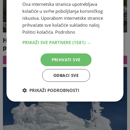
Ova internetska stranica upotrebljava
kolačiće u svrhe poboljšanja korisničkog
iskustva. Uporabom internetske stranice
prihvaćate sve kolačiće sukladno našoj
Politici kolačića.
Podrobno
Hercegovina dobila novi vidikovac,
PRIKAŽI SVE PARTNERE
(1581) →
pogledajte što su napravili GangoROhodci
NAJNOVIJE
PRIHVATI SVE
ODBACI SVE
PRIKAŽI PODROBNOSTI