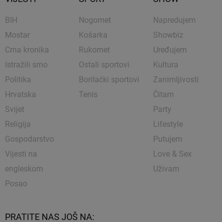
BIH
Nogomet
Napredujem
Mostar
Košarka
Showbiz
Crna kronika
Rukomet
Uređujem
Istražili smo
Ostali sportovi
Kultura
Politika
Borilački sportovi
Zanimljivosti
Hrvatska
Tenis
Čitam
Svijet
Party
Religija
Lifestyle
Gospodarstvo
Putujem
Vijesti na
Love & Sex
engleskom
Uživam
Posao
PRATITE NAS JOŠ NA: