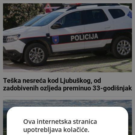
Teška nesreća kod Ljubuškog, od
zadobivenih ozljeda preminuo 33-godišnjak
Ova internetska stranica
upotrebljava kolačiće.