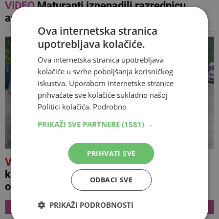
VIDEO
Maturanti iznenadili razrednicu
automobilom, pogledajte njezinu reakciju
Ova internetska stranica
upotrebljava kolačiće.
Ova internetska stranica upotrebljava
kolačiće u svrhe poboljšanja korisničkog
iskustva. Uporabom internetske stranice
prihvaćate sve kolačiće sukladno našoj
Politici kolačića.
Podrobno
PRIKAŽI SVE PARTNERE
(1581) →
PRIHVATI SVE
VIDEO
Tajno joj uzeli automobil i vratili ga
kao novog: Priča maturanata iz Mostara
ODBACI SVE
oduševila regiju
NAJNOVIJE
PRIKAŽI PODROBNOSTI