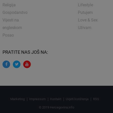
Religija
Lifestyle
Gospodarstvo
Putujem
Vijesti na
Love & Sex
engleskom
Uživam
Posao
PRATITE NAS JOŠ NA:
Marketing
Impressum
Kontakt
Uvjeti korištenja
RSS
© 2019 Hercegovina.info