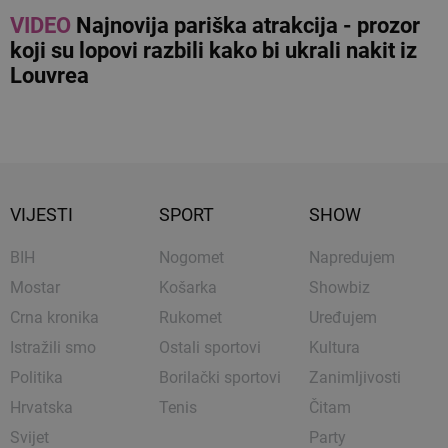
VIDEO
Najnovija pariška atrakcija - prozor
koji su lopovi razbili kako bi ukrali nakit iz
Louvrea
VIJESTI
SPORT
SHOW
BIH
Nogomet
Napredujem
Mostar
Košarka
Showbiz
Crna kronika
Rukomet
Uređujem
Istražili smo
Ostali sportovi
Kultura
Politika
Borilački sportovi
Zanimljivosti
Hrvatska
Tenis
Čitam
Svijet
Party