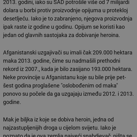
2013. godini, iako su SAD potrošile više od 7 milijardi
dolara u borbi protiv proizvodnje opijuma u protekloj
desetljeću. Iako je to zabranjeno, njegova proizvodnja
ipak raste iz godine u godinu. Opijum se koristi kao
jedan od glavnih sastojaka za dobivanje heroina.
Afganistanski uzgajivači su imali čak 209.000 hektara
maka 2013. godine, čime su nadmašili prethodni
rekord iz 2007., kada je bilo zasijano 193.000 hektara.
Neke provincije u Afganistanu koje su bile prije pet-
šest godina proglašene "oslobođenim od maka"
ponovo su počele da ga uzgajaju između 2012. i 2013.
godine.
Mak je biljka iz koje se dobiva heroin, jedna od
najzastupljenijih droga u cijelom svijetu. Iako je
poznato da je ova zemlja najveći snabdjevač, ništa se