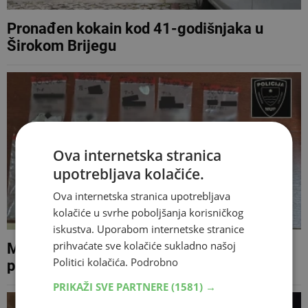
Pronađen kokain kod 41-godišnjaka u
Širokom Brijegu
Ova internetska stranica
upotrebljava kolačiće.
Ova internetska stranica upotrebljava
kolačiće u svrhe poboljšanja korisničkog
iskustva. Uporabom internetske stranice
prihvaćate sve kolačiće sukladno našoj
Mostarac uhićen nakon policijskog
Politici kolačića.
Podrobno
pretresa, pronađena veća količina droge
PRIKAŽI SVE PARTNERE
(1581) →