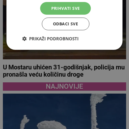
PRIHVATI SVE
ODBACI SVE
PRIKAŽI PODROBNOSTI
U Mostaru uhićen 31-godišnjak, policija mu
pronašla veću količinu droge
NAJNOVIJE