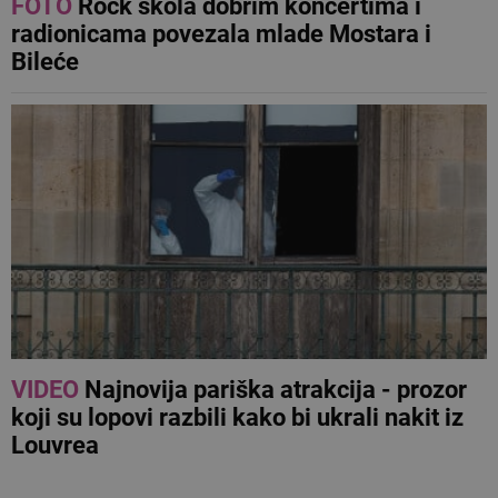
FOTO
Rock škola dobrim koncertima i
radionicama povezala mlade Mostara i
Bileće
VIDEO
Najnovija pariška atrakcija - prozor
koji su lopovi razbili kako bi ukrali nakit iz
Louvrea