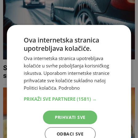
Ova internetska stranica
upotrebljava kolačiće.
Ova internetska stranica upotrebljava
kolačiće u svrhe poboljšanja korisničkog
SAVJETI ZA VOZAČE Što uraditi kada se
iskustva. Uporabom internetske stranice
smrzne ručna kočnica?
prihvaćate sve kolačiće sukladno našoj
Politici kolačića.
Podrobno
PRIKAŽI SVE PARTNERE
(1581) →
PRIHVATI SVE
ODBACI SVE