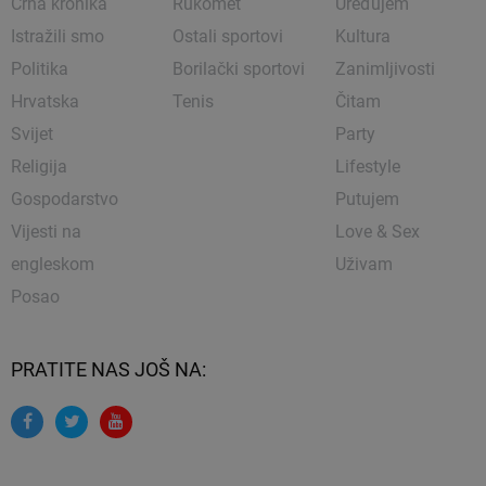
Crna kronika
Rukomet
Uređujem
Istražili smo
Ostali sportovi
Kultura
Politika
Borilački sportovi
Zanimljivosti
Hrvatska
Tenis
Čitam
Svijet
Party
Religija
Lifestyle
Gospodarstvo
Putujem
Vijesti na
Love & Sex
engleskom
Uživam
Posao
PRATITE NAS JOŠ NA: