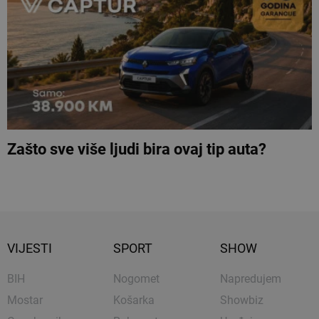
Zašto sve više ljudi bira ovaj tip auta?
VIJESTI
SPORT
SHOW
BIH
Nogomet
Napredujem
Mostar
Košarka
Showbiz