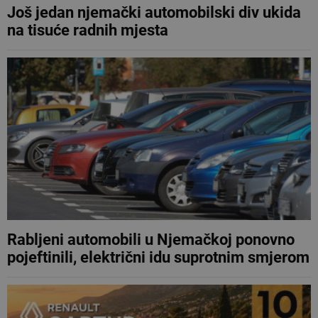
Još jedan njemački automobilski div ukida
na tisuće radnih mjesta
Rabljeni automobili u Njemačkoj ponovno
pojeftinili, električni idu suprotnim smjerom