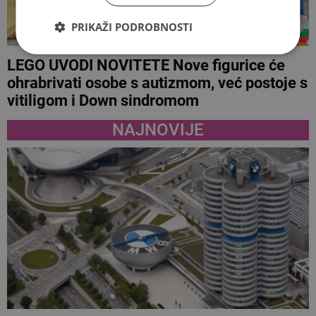
PRIKAŽI PODROBNOSTI
LEGO UVODI NOVITETE Nove figurice će
ohrabrivati osobe s autizmom, već postoje s
vitiligom i Down sindromom
NAJNOVIJE