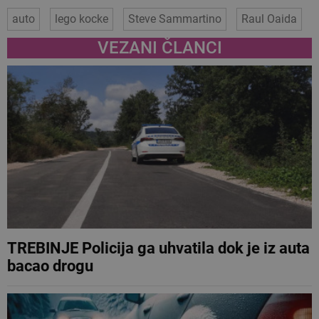
auto
lego kocke
Steve Sammartino
Raul Oaida
VEZANI ČLANCI
TREBINJE Policija ga uhvatila dok je iz auta
bacao drogu