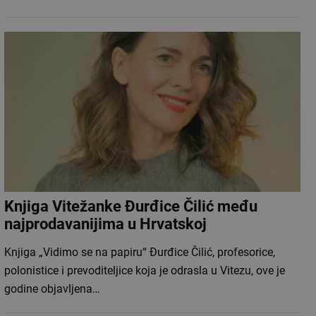
Knjiga Vitežanke Đurđice Čilić među
najprodavanijima u Hrvatskoj
Knjiga „Vidimo se na papiru“ Đurđice Čilić, profesorice,
polonistice i prevoditeljice koja je odrasla u Vitezu, ove je
godine objavljena…