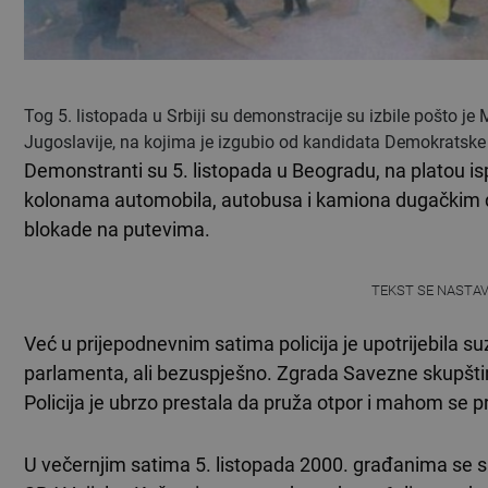
Tog 5. listopada u Srbiji su demonstracije su izbile pošto je
Jugoslavije, na kojima je izgubio od kandidata Demokratske 
Demonstranti su 5. listopada u Beogradu, na platou isp
kolonama automobila, autobusa i kamiona dugačkim des
blokade na putevima.
TEKST SE NASTA
Već u prijepodnevnim satima policija je upotrijebila s
parlamenta, ali bezuspješno. Zgrada Savezne skupštin
Policija je ubrzo prestala da pruža otpor i mahom se p
U večernjim satima 5. listopada 2000. građanima se s