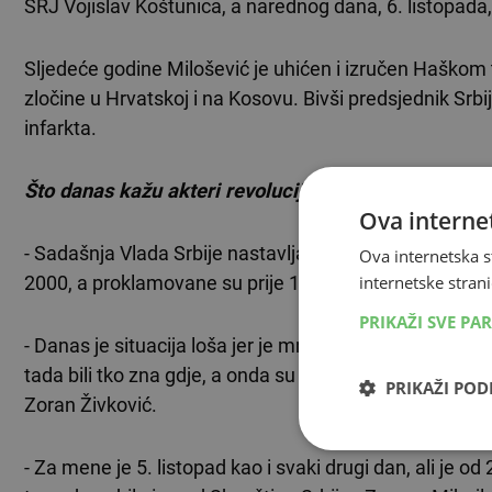
SRJ Vojislav Koštunica, a narednog dana, 6. listopada, 
Sljedeće godine Milošević je uhićen i izručen Haškom 
zločine u Hrvatskoj i na Kosovu. Bivši predsjednik Srb
infarkta.
Što danas kažu akteri revolucije
Ova internet
- Sadašnja Vlada Srbije nastavlja ostvarivanje ključnih 
Ova internetska s
internetske strani
2000, a proklamovane su prije 16 godina - Rasim Ljajić
PRIKAŽI SVE PA
- Danas je situacija loša jer je mnogo propušteno kri
tada bili tko zna gdje, a onda su spletom nesretnih oko
PRIKAŽI PO
Zoran Živković.
- Za mene je 5. listopad kao i svaki drugi dan, ali je 