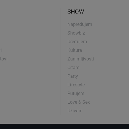
SHOW
Napredujem
Showbiz
Uređujem
i
Kultura
tovi
Zanimljivosti
Čitam
Party
Lifestyle
Putujem
Love & Sex
Uživam