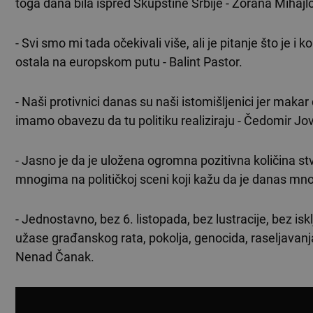
toga dana bila ispred Skupštine Srbije - Zorana Mihajlo
- Svi smo mi tada očekivali više, ali je pitanje što je i k
ostala na europskom putu - Balint Pastor.
- Naši protivnici danas su naši istomišljenici jer makar
imamo obavezu da tu politiku realiziraju - Čedomir Jo
- Jasno je da je uložena ogromna pozitivna količina stv
mnogima na političkoj sceni koji kažu da je danas mno
- Jednostavno, bez 6. listopada, bez lustracije, bez iskl
užase građanskog rata, pokolja, genocida, raseljavanja,
Nenad Čanak.