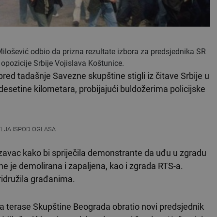
 Milošević odbio da prizna rezultate izbora za predsjednika SR
opozicije Srbije Vojislava Koštunice.
red tadašnje Savezne skupštine stigli iz čitave Srbije u
etine kilometara, probijajući buldožerima policijske
VLJA ISPOD OGLASA
uzavac kako bi spriječila demonstrante da uđu u zgradu
e je demolirana i zapaljena, kao i zgrada RTS-a.
ridružila građanima.
a terase Skupštine Beograda obratio novi predsjednik