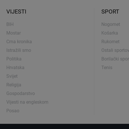
VIJESTI
SPORT
BIH
Nogomet
Mostar
Košarka
Crna kronika
Rukomet
Istražili smo
Ostali sportov
Politika
Borilački spor
Hrvatska
Tenis
Svijet
Religija
Gospodarstvo
Vijesti na engleskom
Posao