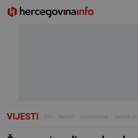
VIJESTI
BIH
Mostar
Crna kronika
Istražili s