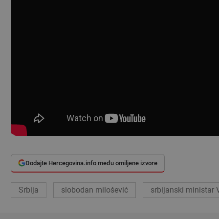
Dodajte Hercegovina.info među omiljene izvore
Srbija
slobodan milošević
srbijanski ministar 