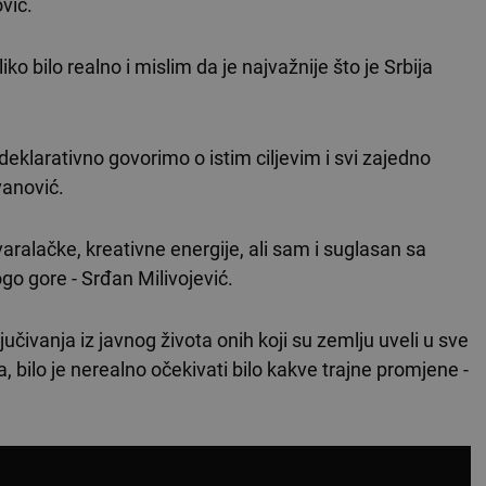
vić.
oliko bilo realno i mislim da je najvažnije što je Srbija
 deklarativno govorimo o istim ciljevim i svi zajedno
vanović.
aralačke, kreativne energije, ali sam i suglasan sa
go gore - Srđan Milivojević.
jučivanja iz javnog života onih koji su zemlju uveli u sve
 bilo je nerealno očekivati bilo kakve trajne promjene -