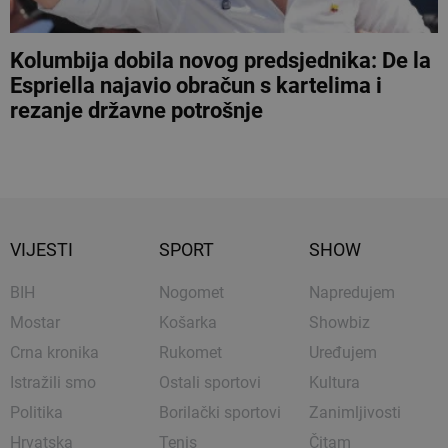
Kolumbija dobila novog predsjednika: De la
Espriella najavio obračun s kartelima i
rezanje državne potrošnje
VIJESTI
SPORT
SHOW
BIH
Nogomet
Napredujem
Mostar
Košarka
Showbiz
Crna kronika
Rukomet
Uređujem
Istražili smo
Ostali sportovi
Kultura
Politika
Borilački sportovi
Zanimljivosti
Hrvatska
Tenis
Čitam