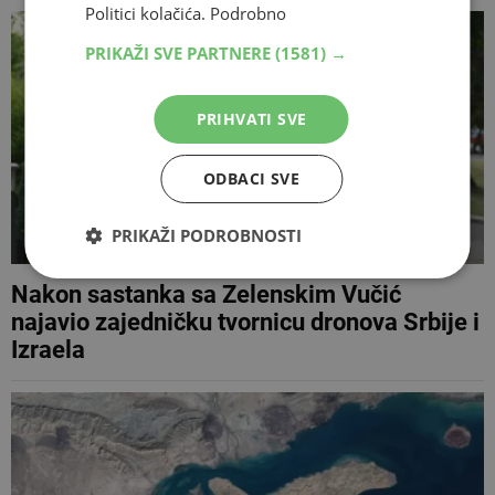
Politici kolačića.
Podrobno
PRIKAŽI SVE PARTNERE
(1581) →
PRIHVATI SVE
ODBACI SVE
PRIKAŽI PODROBNOSTI
Nakon sastanka sa Zelenskim Vučić
najavio zajedničku tvornicu dronova Srbije i
Izraela