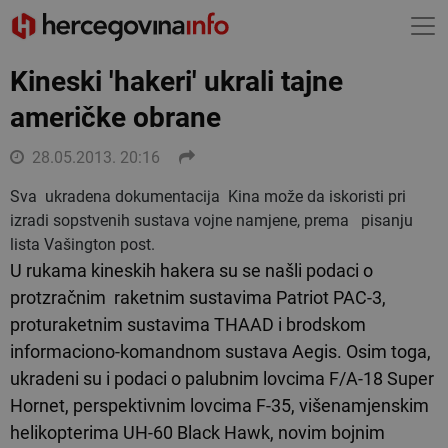
Kineski 'hakeri' ukrali tajne
američke obrane
28.05.2013. 20:16
Sva ukradena dokumentacija Kina može da iskoristi pri
izradi sopstvenih sustava vojne namjene, prema pisanju
lista Vašington post.
U rukama kineskih hakera su se našli podaci o
protzračnim raketnim sustavima Patriot PAC-3,
proturaketnim sustavima THAAD i brodskom
informaciono-komandnom sustava Aegis. Osim toga,
ukradeni su i podaci o palubnim lovcima F/A-18 Super
Hornet, perspektivnim lovcima F-35, višenamjenskim
helikopterima UH-60 Black Hawk, novim bojnim