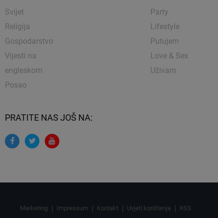
Svijet
Party
Religija
Lifestyle
Gospodarstvo
Putujem
Vijesti na
Love & Sex
engleskom
Uživam
Posao
PRATITE NAS JOŠ NA:
Marketing
Impressum
Kontakt
Uvjeti korištenja
RSS