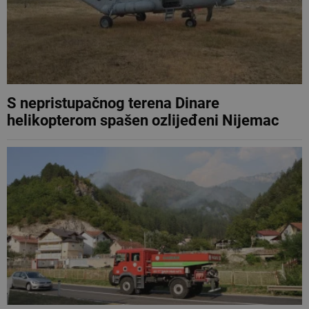
S nepristupačnog terena Dinare
helikopterom spašen ozlijeđeni Nijemac