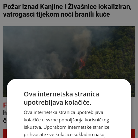
Požar iznad Kanjine i Živašnice lokaliziran,
vatrogasci tijekom noći branili kuće
Ova internetska stranica
upotrebljava kolačiće.
FOTO
Teška borba s vatrom kod Konjica,
Ova internetska stranica upotrebljava
helikopter OS BiH u akciji, vatrogasci
kolačiće u svrhe poboljšanja korisničkog
čuvaju kuće
iskustva. Uporabom internetske stranice
NAJNOVIJE
prihvaćate sve kolačiće sukladno našoj