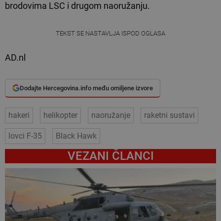
brodovima LSC i drugom naoružanju.
TEKST SE NASTAVLJA ISPOD OGLASA
AD.nl
Dodajte Hercegovina.info među omiljene izvore
hakeri
helikopter
naoružanje
raketni sustavi
lovci F-35
Black Hawk
VEZANI ČLANCI