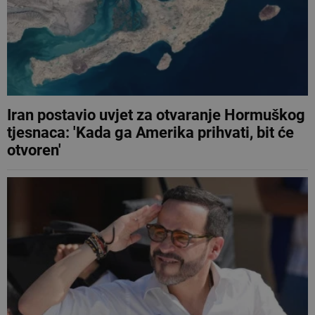
Iran postavio uvjet za otvaranje Hormuškog
tjesnaca: 'Kada ga Amerika prihvati, bit će
otvoren'