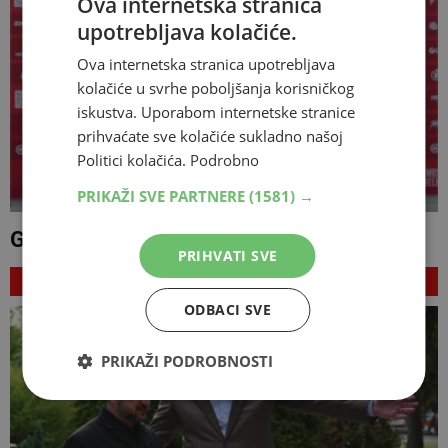
Ova internetska stranica
upotrebljava kolačiće.
Ova internetska stranica upotrebljava
kolačiće u svrhe poboljšanja korisničkog
iskustva. Uporabom internetske stranice
prihvaćate sve kolačiće sukladno našoj
Politici kolačića.
Podrobno
PRIKAŽI SVE PARTNERE
(1581) →
Goran Antonić više nije igrač Veleža
PRIHVATI SVE
NAJNOVIJE
ODBACI SVE
PRIKAŽI PODROBNOSTI