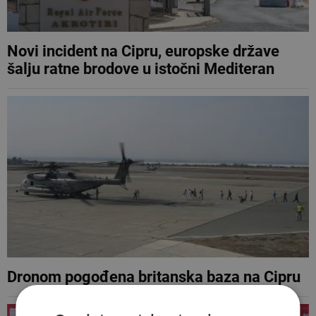
Novi incident na Cipru, europske države
šalju ratne brodove u istočni Mediteran
Dronom pogođena britanska baza na Cipru