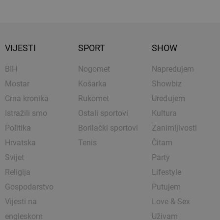
VIJESTI
SPORT
SHOW
BIH
Nogomet
Napredujem
Mostar
Košarka
Showbiz
Crna kronika
Rukomet
Uređujem
Istražili smo
Ostali sportovi
Kultura
Politika
Borilački sportovi
Zanimljivosti
Hrvatska
Tenis
Čitam
Svijet
Party
Religija
Lifestyle
Gospodarstvo
Putujem
Vijesti na
Love & Sex
engleskom
Uživam